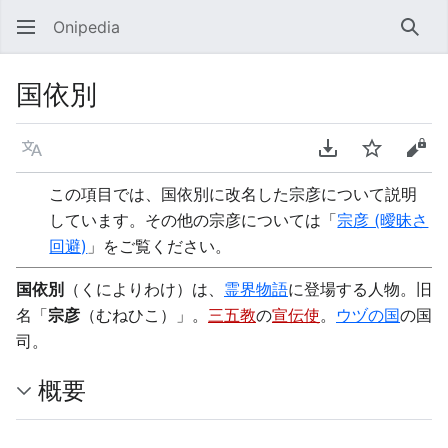
Onipedia
検索
国依別
言語
PDFをダウンロ
ウォッチ
ソー
この項目では、国依別に改名した宗彦について説明
しています。その他の宗彦については「
宗彦 (曖昧さ
回避)
」をご覧ください。
国依別
（くによりわけ）は、
霊界物語
に登場する人物。旧
名「
宗彦
（むねひこ）」。
三五教
の
宣伝使
。
ウヅの国
の国
司。
概要