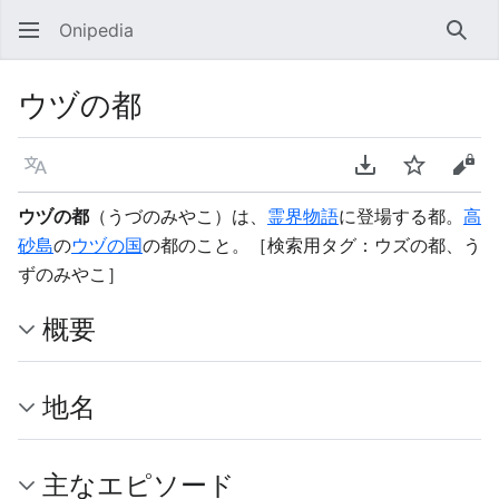
Onipedia
検索
ウヅの都
言語
PDFをダウンロ
ウォッチ
ソー
ウヅの都
（うづのみやこ）は、
霊界物語
に登場する都。
高
砂島
の
ウヅの国
の都のこと。［検索用タグ：ウズの都、う
ずのみやこ］
概要
地名
主なエピソード