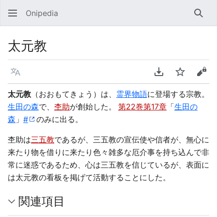
Onipedia
検索
太元教
言語
PDFをダウンロ
ウォッチ
ソー
太元教
（おおもてきょう）は、
霊界物語
に登場する宗教。
生田の森
で、
杢助
が創始した。
第22巻第17章
「
生田の
森
」
#
のみに出る。
杢助は
三五教
であるが、三五教の宣伝使や信者が、無心に
来たり物を借りに来たり色々雑多な厄介事を持ち込んで非
常に迷惑であるため、心は三五教を信じているが、表面に
は太元教の看板を掲げて活動することにした。
関連項目