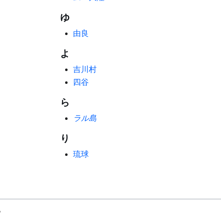
ゆ
由良
よ
吉川村
四谷
ら
ラル島
り
琉球
。