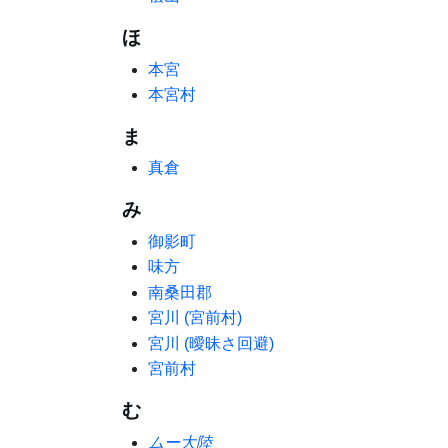
ほ
本宮
本宮村
ま
真倉
み
御影町
味方
南桑田郡
宮川 (宮前村)
宮川 (曖昧さ回避)
宮前村
む
ムー大陸