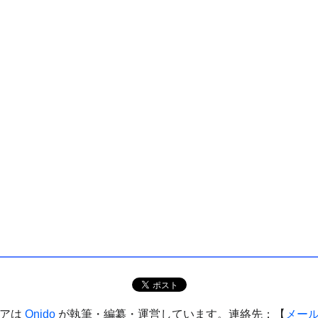
ィアは
Onido
が執筆・編纂・運営しています。連絡先：【
メー