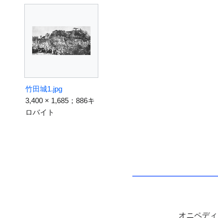
竹田城1.jpg
3,400 × 1,685；886キ
ロバイト
オニペデ