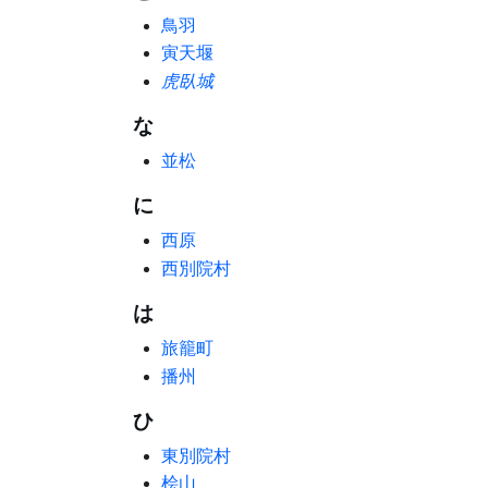
鳥羽
寅天堰
虎臥城
な
並松
に
西原
西別院村
は
旅籠町
播州
ひ
東別院村
桧山