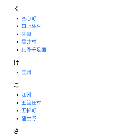
く
空心町
口上林村
沓掛
黒井村
細矛千足国
け
芸州
こ
江州
五箇庄村
五軒町
蒲生野
さ