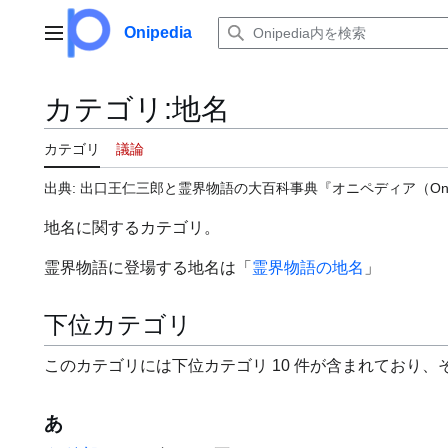
コ
ン
Onipedia
メインメニュー
テ
ン
ツ
カテゴリ
:
地名
に
ス
カテゴリ
議論
キ
ッ
出典: 出口王仁三郎と霊界物語の大百科事典『オニペディア（Onip
プ
地名に関するカテゴリ。
霊界物語に登場する地名は「
霊界物語の地名
」
下位カテゴリ
このカテゴリには下位カテゴリ 10 件が含まれており、そ
あ