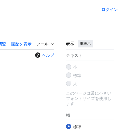
ログイン
表示
非表示
閲覧
履歴を表示
ツール
ヘルプ
テキスト
小
標準
大
このページは常に小さい
フォントサイズを使用し
ます
幅
標準