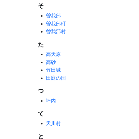
そ
曽我部
曽我部町
曽我部村
た
高天原
高砂
竹田城
田庭の国
つ
坪内
て
天川村
と