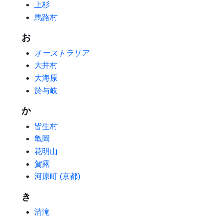
上杉
馬路村
お
オーストラリア
大井村
大海原
於与岐
か
皆生村
亀岡
花明山
賀露
河原町 (京都)
き
清滝