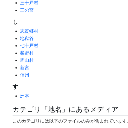
三十戸村
三の宮
し
志賀郷村
地獄谷
七十戸村
柴野村
周山村
新宮
信州
す
洲本
カテゴリ「地名」にあるメディア
このカテゴリには以下のファイルのみが含まれています