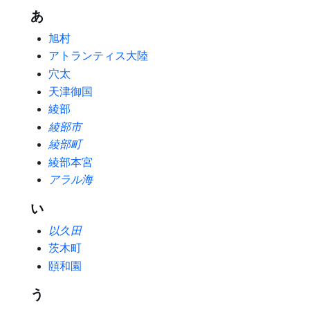
あ
旭村
アトランティス大陸
穴太
天津御国
綾部
綾部市
綾部町
綾部本宮
アラル海
い
以久田
茨木町
頤和園
う