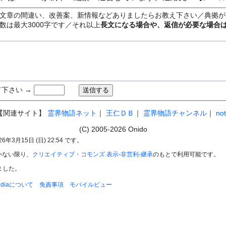
文章の間違い、改善案、新情報などありましたらお教え下さい／典拠が
数は最大3000字です／それ以上
長文になる場合や、返信が必要な場合
下さい →
【関連サイト】
霊界物語ネット
｜
王仁ＤＢ
｜
霊界物語チャンネル
｜
no
(C) 2005-2026 Onido
3月15日 (日) 22:54 です。
いない限り、
クリエイティブ・コモンズ 表示-非営利-継承
のもとで利用可能です。
れました。
pediaについて
免責事項
モバイルビュー