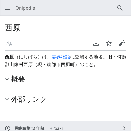
Onipedia
検索
西原
言語
PDFをダウンロ
ウォッチ
ソー
西原
（にしばら）は、
霊界物語
に登場する地名。旧・何鹿
郡山家村西原（現・綾部市西原町）のこと。
概要
外部リンク
最終編集: 2 年前
、
IHiroaki