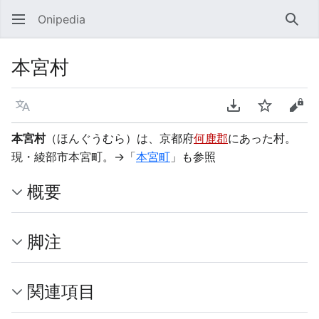
Onipedia
検索
本宮村
言語
PDFをダウンロ
ウォッチ
ソー
本宮村
（ほんぐうむら）は、京都府
何鹿郡
にあった村。
現・綾部市本宮町。→「
本宮町
」も参照
概要
脚注
関連項目