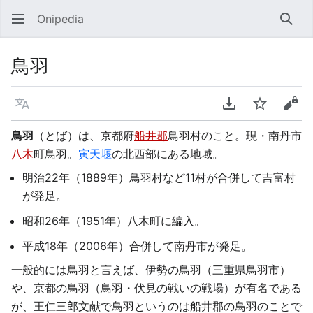
Onipedia
検索
鳥羽
言語
PDFをダウンロ
ウォッチ
ソー
鳥羽
（とば）は、京都府
船井郡
鳥羽村のこと。現・南丹市
八木
町鳥羽。
寅天堰
の北西部にある地域。
明治22年（1889年）鳥羽村など11村が合併して吉富村
が発足。
昭和26年（1951年）八木町に編入。
平成18年（2006年）合併して南丹市が発足。
一般的には鳥羽と言えば、伊勢の鳥羽（三重県鳥羽市）
や、京都の鳥羽（鳥羽・伏見の戦いの戦場）が有名である
が、王仁三郎文献で鳥羽というのは船井郡の鳥羽のことで