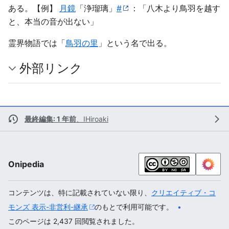
ある。【例】
月鏡
「浄瑠璃」
#
：「八木より鳥羽を越す
と、本当の音が出ない」
霊界物語では「
鳥羽の里
」という名で出る。
外部リンク
最終編集: 1 年前
、
IHiroaki
Onipedia
コンテンツは、特に記載されていない限り、
クリエイティブ・コ
モンズ 表示-非営利-継承
のもとで利用可能です。
このページは 2,437 回閲覧されました。