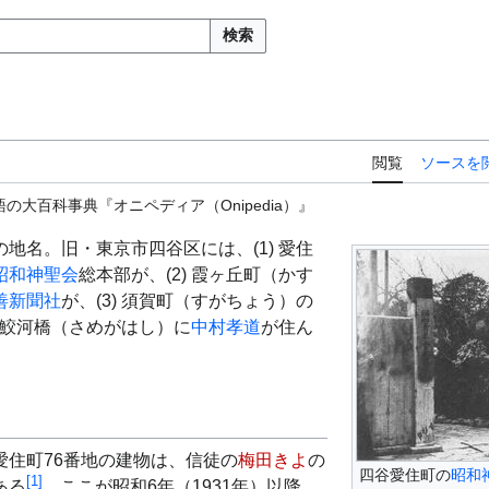
検索
閲覧
ソースを
の大百科事典『オニペディア（Onipedia）』
地名。旧・東京市四谷区には、(1) 愛住
昭和神聖会
総本部が、(2) 霞ヶ丘町（かす
善新聞社
が、(3) 須賀町（すがちょう）の
) 鮫河橋（さめがはし）に
中村孝道
が住ん
愛住町76番地の建物は、信徒の
梅田きよ
の
四谷愛住町の
昭和
[
1
]
ある
。ここが昭和6年（1931年）以降、