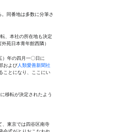
よる。同番地は多数に分筆さ
に移転、本社の所在地も決定
神宮外苑日本青年館西隣）
五）年の四月一〇日に
部および
人類愛善新聞社
ることになり、ここにい
の時に移転が決定されたよう
て、東京では四谷区南寺
発会式がとりおこなわれ