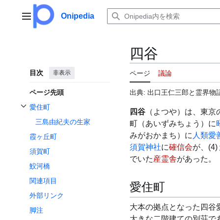
コ
ン
Onipedia
メインメニュー
テ
ン
ツ
四谷
に
ス
目次
非表示
ページ
議論
キ
ッ
ページ先頭
出典: 出口王仁三郎と霊界物語
プ
愛住町
四谷
（よつや）は、東京の
愛住町サブセクションを切り替えます
三島由紀夫の生家
町（あいずみちょう）に
みがおかまち）に
人類愛
霞ヶ丘町
須賀神社
に
確信会
が、(4
須賀町
でいた
産霊舎
があった。
鮫河橋
関連項目
愛住町
外部リンク
大本の拠点となった四谷
脚注
大きな二階建ての別荘で