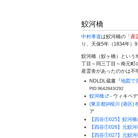
鮫河橋
中村孝道
は鮫河橋の「
産
り、天保5年（1834年）
鮫河橋（鮫ヶ橋）という
丁目～同三丁目～南元町
産霊舎があったのかは不
NDLDL蔵書
『
地図で
PID:9642843/292
鮫河橋
- ウィキペ
(東京都)#桜川 (港区) 
ア
【四谷①025】鮫河橋
【四谷①026】元鮫河
【四谷①027】元鮫