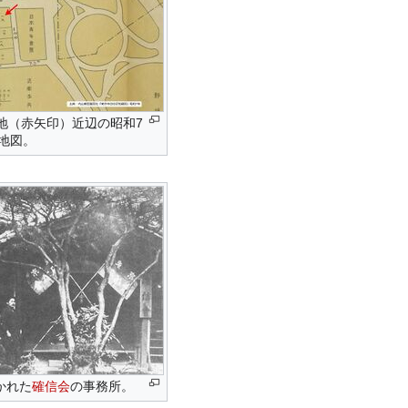
地（赤矢印）近辺の昭和7
の地図。
かれた
確信会
の事務所。