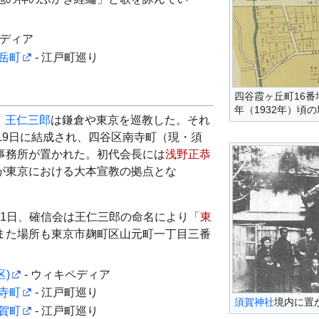
ペディア
岳町
- 江戸町巡り
四谷霞ヶ丘町16番
年（1932年）頃
、
王仁三郎
は鎌倉や東京を巡教した。それ
月19日に結成され、四谷区南寺町（現・須
事務所が置かれた。初代会長には
浅野正恭
が東京における大本宣教の拠点とな
月21日、確信会は王仁三郎の命名により「
東
また場所も東京市麹町区山元町一丁目三番
区)
- ウィキペディア
寺町
- 江戸町巡り
須賀神社
境内に置
賀町
- 江戸町巡り