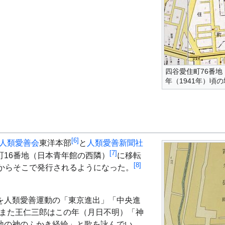
四谷愛住町76番地
年（1941年）頃
[
6
]
人類愛善会
東洋本部
と
人類愛善新聞社
[
7
]
町16番地（日本青年館の西隣）
に移転
[
8
]
月からそこで発行されるようになった。
を人類愛善運動の「東京進出」「中央進
また王仁三郎はこの年（月日不明）「神
地の神のふかき経綸」と歌を詠んでい