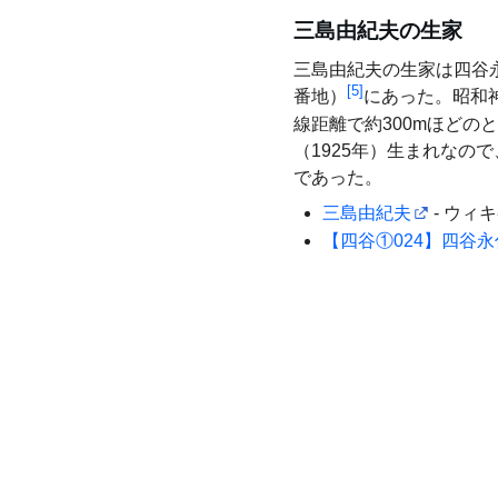
三島由紀夫の生家
三島由紀夫の生家は四谷永
[
5
]
番地）
にあった。昭和
線距離で約300mほどの
（1925年）生まれなので
であった。
三島由紀夫
- ウィ
【四谷①024】四谷永