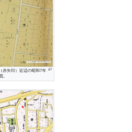
（赤矢印）近辺の昭和7年
地図。