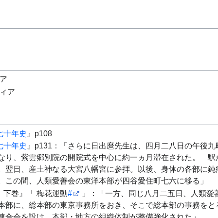
ィア
ディア
七十年史
』p108
七十年史
』p131：「さらに日出麿先生は、四月二八日の午後
なり、紫雲郷別院の開院式を中心に約一ヵ月滞在された。 駅
。翌日、産土神なる大宮八幡宮に参拝。以後、身体の各部に鈍
。この間、人類愛善会の東洋本部が四谷愛住町七六に移る」
下巻』「
梅花運動
#
」：「一方、同じ八月二五日、人類愛
本部に、総本部の東京事務所をおき、そこで総本部の事務をと
連合会を設け、本部・地方の組織体制が整備強化された」