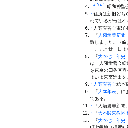
4.0
4.1
↑
昭和神聖
↑
住所は新旧どちら
れているが号は不
↑
人類愛善会東洋
↑
『
人類愛善新聞
致しました。（略
一、九月廿一日よ
↑
『
大本七十年史
は、人類愛善会総
を東京の四谷区霞
よいよ東京進出を
↑
人類愛善会
総本
↑
「
大本年表
」に
である。
↑
『人類愛善新聞』昭
↑
『
大本関東教区
↑
『
大本七十年史
町七番地（須賀神