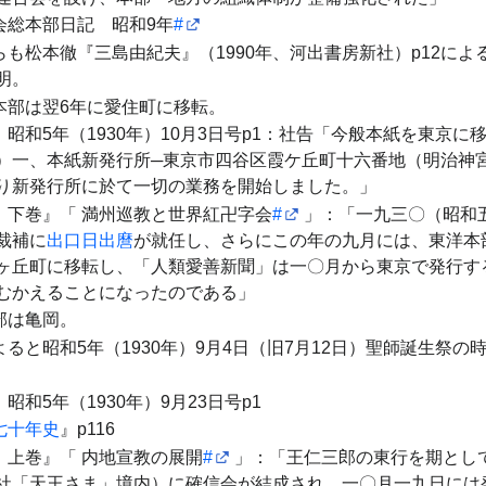
会総本部日記 昭和9年
#
も松本徹『三島由紀夫』（1990年、河出書房新社）p12に
明。
本部は翌6年に愛住町に移転。
』昭和5年（1930年）10月3日号p1：社告「今般本紙を東京
）一、本紙新発行所─東京市四谷区霞ケ丘町十六番地（明治
り新発行所に於て一切の業務を開始しました。」
下巻』「
満州巡教と世界紅卍字会
#
」：「一九三〇（昭和
裁補に
出口日出麿
が就任し、さらにこの年の九月には、東洋本
ヶ丘町に移転し、「人類愛善新聞」は一〇月から東京で発行す
むかえることになったのである」
部は亀岡。
よると昭和5年（1930年）9月4日（旧7月12日）聖師誕生祭
和5年（1930年）9月23日号p1
七十年史
』p116
上巻』「
内地宣教の展開
#
」：「王仁三郎の東行を期とし
社「天王さま」境内）に確信会が結成され、一〇月一九日には