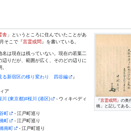
霊舎
」というところに住んでいたことがあ
9月そこで『
言霊或問
』を書いている。
地名は現在は残っていない。現在の若葉二
の辺りだが、範囲が広く、そのどの辺りに
明。
見る新宿区の移り変わり 四谷編
』
ディア
桜川 (東京都)#桜川 (港区)
- ウィキペディ
『
言霊或問
』の奥
橋」と記してある
谷町
- 江戸町巡り
橋町
- 江戸町巡り
河橋南町
- 江戸町巡り