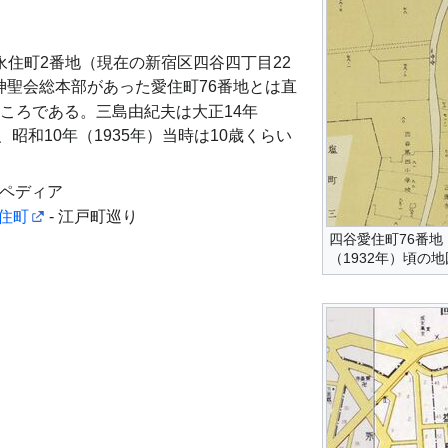
住町2番地（現在の新宿区四谷四丁目22
神聖会総本部があった愛住町76番地とは直
ところである。三島由紀夫は大正14年
、昭和10年（1935年）当時は10歳くらい
キペディア
住町
- 江戸町巡り
四谷愛住町76番地
（1932年）頃の