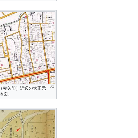
地（赤矢印）近辺の大正元
の地図。