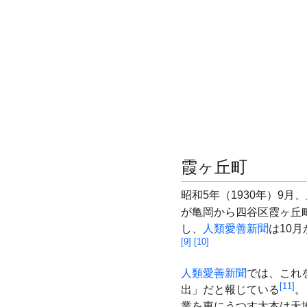
霞ヶ丘町
昭和5年（1930年）9月、
が亀岡から四谷区霞ヶ丘
し、
人類愛善新聞
は10
[
9
]
[
10
]
人類愛善新聞
では、これ
[
11
]
出」だと報じている
。
業を東にうつす大本は天