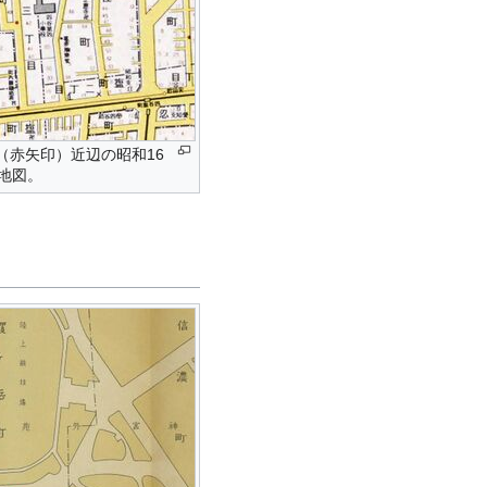
（赤矢印）近辺の昭和16
の地図。