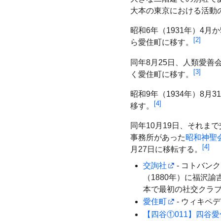
大本の東京における活動
昭和6年（1931年）4月
[
2
]
ら愛住町に移す。
同年8月25日、人類愛善
[
3
]
く愛住町に移す。
昭和9年（1934年）8月3
[
4
]
移す。
同年10月19日、それま
事務所があった
昭和神聖
[
4
]
月27日に移転する。
交詢社
- コトバン
（1880年）に福沢
本で最初の社交クラ
愛住町
- ウィキペ
【四谷①011】四谷愛