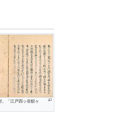
付。「江戸四ッ谷鮫ヶ
。