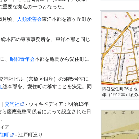
の重要な拠点の一つとなった。
か5月頃、
人類愛善会
東洋本部を霞ヶ丘町か
会総本部の東京事務所を、東洋本部と同じ
1日、
昭和青年会
本部を亀岡から愛住町に
で交詢社ビル（京橋区銀座）の5階5号室に
会
総本部を、愛住町に移すことを決定。同
四谷愛住町76番
年（1912年）頃
ク｜
交詢社
- ウィキペディア：明治13年
諭吉ら慶應義塾関係者によって設立された日
ブ。
ディア
住町
- 江戸町巡り