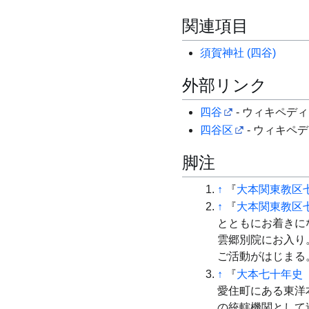
関連項目
須賀神社 (四谷)
外部リンク
四谷
- ウィキペデ
四谷区
- ウィキペ
脚注
↑
『
大本関東教区
↑
『
大本関東教区
とともにお着きに
雲郷別院にお入り
ご活動がはじまる
↑
『
大本七十年史
愛住町にある東洋
の統轄機関として