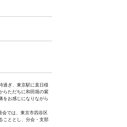
九時過ぎ、東京駅に直日様
からただちに和田堀の紫
痛をお感じになりながら
善会では、東京市四谷区
ることとし、分会・支部