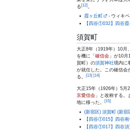
[
12
]
る
。
霞ヶ丘町
- ウィキ
【四谷①032】四谷霞
須賀町
大正8年（1919年）10月
を機に「
確信会
」が10
賀町）の
須賀神社
境内に
が就任した。この確信会
[
13
]
[
14
]
る。
大正15年（1926年）5
京愛信会
」と改称する。
[
15
]
地に移った。
(新宿区) 須賀町 (新宿
【四谷①015】四谷南
【四谷①017】四谷須