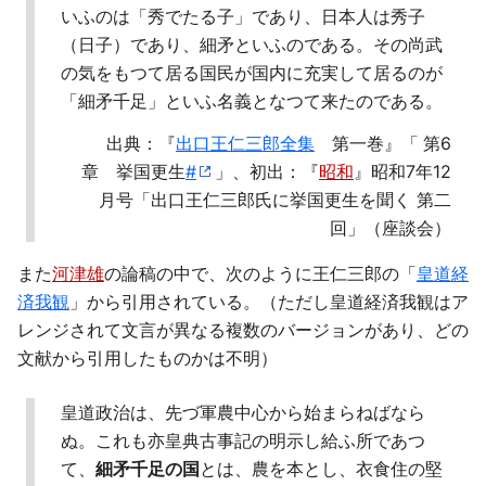
いふのは「秀でたる子」であり、日本人は秀子
（日子）であり、細矛といふのである。その尚武
の気をもつて居る国民が国内に充実して居るのが
「細矛千足」といふ名義となつて来たのである。
出典：『
出口王仁三郎全集
第一巻』「
第6
章 挙国更生
#
」、初出：『
昭和
』昭和7年12
月号「出口王仁三郎氏に挙国更生を聞く 第二
回」（座談会）
また
河津雄
の論稿の中で、次のように王仁三郎の「
皇道経
済我観
」から引用されている。（ただし皇道経済我観はア
レンジされて文言が異なる複数のバージョンがあり、どの
文献から引用したものかは不明）
皇道政治は、先づ軍農中心から始まらねばなら
ぬ。これも亦皇典古事記の明示し給ふ所であつ
て、
細矛千足の国
とは、農を本とし、衣食住の堅