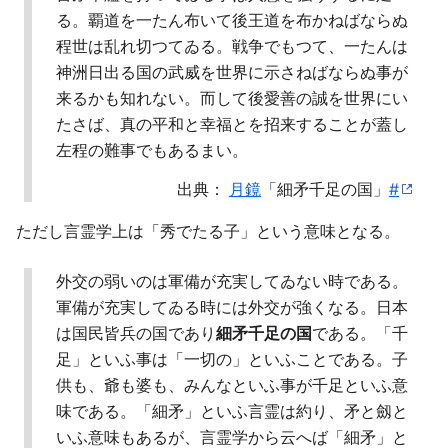
る。覇道を一たん布いて後王道を布かねばならぬ
程世は乱れ切つてゐる。戦争でもつて、一たんは
神洲日出る国の武威を世界に示さねばならぬ事が
来るかも知れない。而して後愛善の誠を世界にい
たさば、真の平和と幸福とを招来することが蓋し
左程の難事でもあるまい。
出典：
月鏡
「細矛千足の国」
#
ただし言霊学上は「秀でたる子」という意味となる。
外交の弱いのは軍備が充実してゐない時である。
軍備が充実してゐる時には外交が強くなる。日本
は国民皆兵の国であり
細矛千足の国
である。「千
足」といふ事は「一切の」といふことである。子
供も、爺も婆も、みんなといふ事が千足といふ意
味である。「細矛」といふ言霊は約り、矛と劔と
いふ意味もあるが、言霊学から云へば「細矛」と