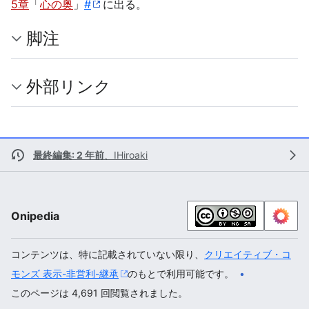
5章
「
心の奥
」
#
に出る。
脚注
外部リンク
最終編集: 2 年前
、
IHiroaki
Onipedia
コンテンツは、特に記載されていない限り、
クリエイティブ・コ
モンズ 表示-非営利-継承
のもとで利用可能です。
このページは 4,691 回閲覧されました。