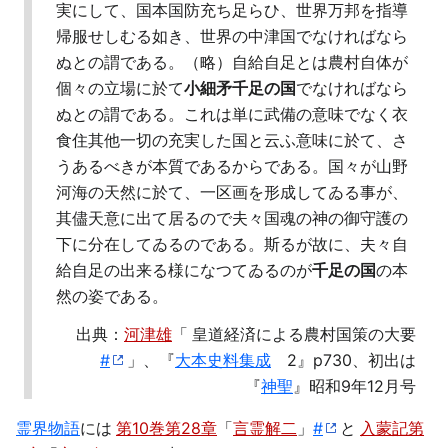
実にして、国本国防充ち足らひ、世界万邦を指導
帰服せしむる如き、世界の中津国でなければなら
ぬとの謂である。（略）自給自足とは農村自体が
個々の立場に於て
小細矛千足の国
でなければなら
ぬとの謂である。これは単に武備の意味でなく衣
食住其他一切の充実した国と云ふ意味に於て、さ
うあるべきが本質であるからである。国々が山野
河海の天然に於て、一区画を形成してゐる事が、
其儘天意に出て居るので夫々国魂の神の御守護の
下に分在してゐるのである。斯るが故に、夫々自
給自足の出来る様になつてゐるのが
千足の国
の本
然の姿である。
出典：
河津雄
「
皇道経済による農村国策の大要
#
」、『
大本史料集成
2』p730、初出は
『
神聖
』昭和9年12月号
霊界物語
には
第10巻第28章
「
言霊解二
」
#
と
入蒙記第