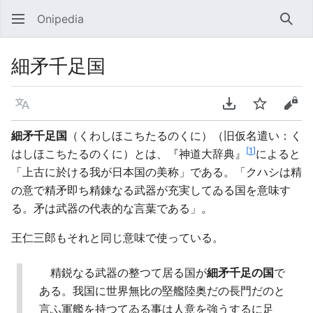
Onipedia
検索
細矛千足国
言語
PDFをダウンロ
ウォッチ
ソー
細矛千足国
（くわしほこちたるのくに）（旧仮名遣い：く
[
1
]
はしほこちたるのくに）とは、『神道大辞典』
によると
「上古に於ける我が日本国の美称」である。「クハシは精
の意で精矛即ち精錬なる武器が充実してゐる国を意味す
る。矛は武器の代表的な言葉である」。
王仁三郎もそれと同じ意味で使っている。
精鋭なる武器の整つて居る国が
細矛千足の国
で
ある。我国に世界無比の堅艦陸奥だの長門だのと
言ふ軍艦を持つてゐる事は人意を強うするに足