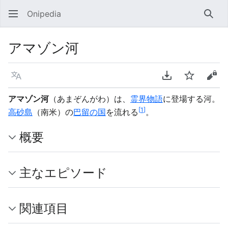
Onipedia
検索
アマゾン河
言語
PDFをダウンロ
ウォッチ
ソー
アマゾン河
（あまぞんがわ）は、
霊界物語
に登場する河。
[
1
]
高砂島
（南米）の
巴留の国
を流れる
。
概要
主なエピソード
関連項目