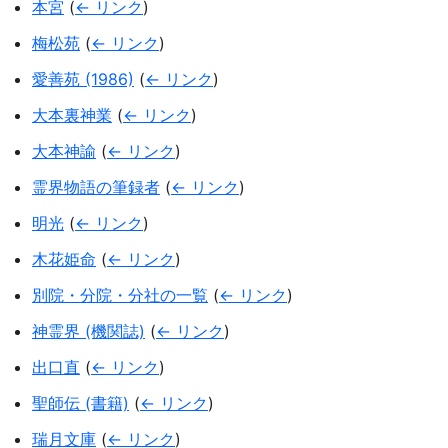
本宮
(
← リンク
)
梅松苑
(
← リンク
)
愛善苑 (1986)
(
← リンク
)
大本裏神業
(
← リンク
)
大本神諭
(
← リンク
)
霊界物語の筆録者
(
← リンク
)
明光
(
← リンク
)
木花姫命
(
← リンク
)
別院・分院・分社の一覧
(
← リンク
)
神霊界 (機関誌)
(
← リンク
)
出口直
(
← リンク
)
聖師伝 (書籍)
(
← リンク
)
瑞月文庫
(
← リンク
)