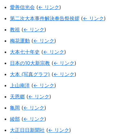
愛善信光会
(
← リンク
)
第二次大本事件解決奉告祭挨拶
(
← リンク
)
教祖
(
← リンク
)
梅花運動
(
← リンク
)
大本七十年史
(
← リンク
)
日本の10大新宗教
(
← リンク
)
大本 (写真グラフ)
(
← リンク
)
上山南洋
(
← リンク
)
天恩郷
(
← リンク
)
亀岡
(
← リンク
)
綾部
(
← リンク
)
大正日日新聞社
(
← リンク
)