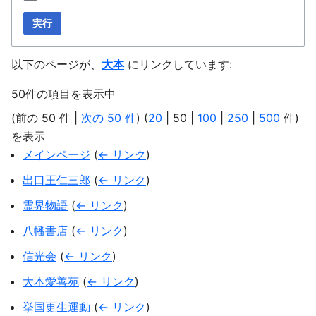
実行
以下のページが、
大本
にリンクしています:
50件の項目を表示中
(
前の 50 件
|
次の 50 件
) (
20
|
50
|
100
|
250
|
500
件)
を表示
メインページ
(
← リンク
)
出口王仁三郎
(
← リンク
)
霊界物語
(
← リンク
)
八幡書店
(
← リンク
)
信光会
(
← リンク
)
大本愛善苑
(
← リンク
)
挙国更生運動
(
← リンク
)