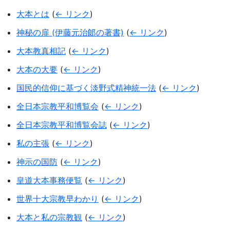
大本とは
(
← リンク
)
神秘の扉 (伊藤元治郞の著書)
(
← リンク
)
大本教真相記
(
← リンク
)
大本の大要
(
← リンク
)
国民的信仰に基づく淡野式精神統一法
(
← リンク
)
全日本宗教平和博覧会
(
← リンク
)
全日本宗教平和博覧会誌
(
← リンク
)
私の主張
(
← リンク
)
神示の国防
(
← リンク
)
皇道大本事務便覧
(
← リンク
)
世界十大宗教早わかり
(
← リンク
)
大本と私の宗教観
(
← リンク
)