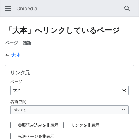
Onipedia
検索
「大本」へリンクしているページ
ページ
議論
←
大本
リンク元
ページ:
名前空間:
参照読み込みを非表示
リンクを非表示
転送ページを非表示