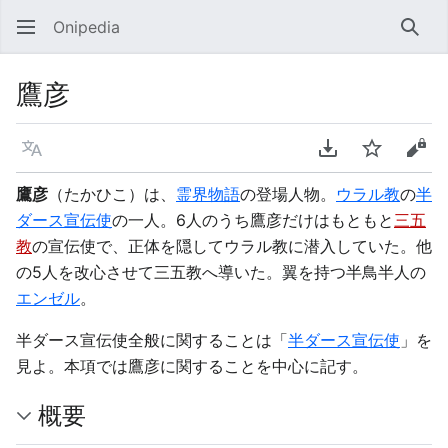
Onipedia
検索
鷹彦
言語
PDFをダウンロ
ウォッチ
ソー
鷹彦
（たかひこ）は、
霊界物語
の登場人物。
ウラル教
の
半
ダース宣伝使
の一人。6人のうち鷹彦だけはもともと
三五
教
の宣伝使で、正体を隠してウラル教に潜入していた。他
の5人を改心させて三五教へ導いた。翼を持つ半鳥半人の
エンゼル
。
半ダース宣伝使全般に関することは「
半ダース宣伝使
」を
見よ。本項では鷹彦に関することを中心に記す。
概要