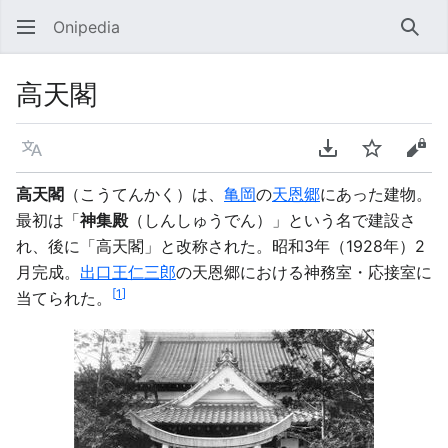
Onipedia
検索
高天閣
言語
PDFをダウンロ
ウォッチ
ソー
高天閣
（こうてんかく）は、
亀岡
の
天恩郷
にあった建物。
最初は「
神集殿
（しんしゅうでん）」という名で建設さ
れ、後に「高天閣」と改称された。昭和3年（1928年）2
月完成。
出口王仁三郎
の天恩郷における神務室・応接室に
[
1
]
当てられた。