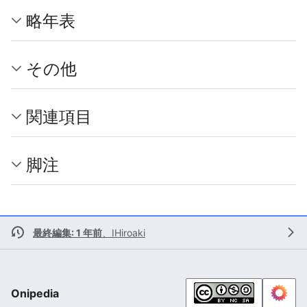
略年表
その他
関連項目
脚注
最終編集: 1 年前
、
IHiroaki
Onipedia