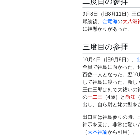
二度目の参拝
9月8日（旧8月11日）
帰綾後、
金竜海
の
大八洲
に神懸かりがあった。
三度目の参拝
10月4日（旧9月8日）、
全員で神島に向かった。
百数十人となった。翌10
して神島に渡った。新し
王仁三郎は剣で大祓いの
の
一二三
（4歳）と
尚江
出し、自ら尉と姥の型を
出口直は神島参りの時、
神示を受け、非常に驚い
（
大本神諭
から引用）。