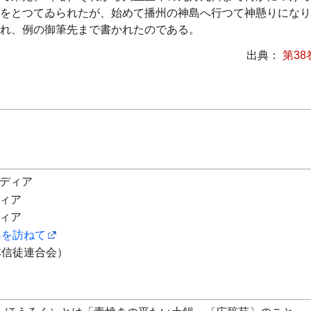
をとつてゐられたが、始めて播州の神島へ行つて神懸りになり
れ、例の御筆先まで書かれたのである。
出典：
第38
ペディア
ディア
ディア
島を訪ねて
本信徒連合会）