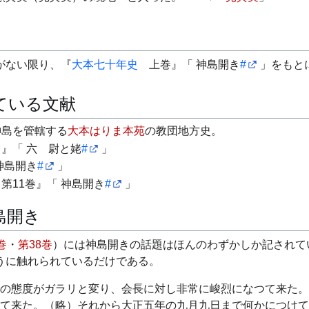
がない限り、『
大本七十年史
上巻』「
神島開き
#
」をもと
ている文献
神島を管轄する
大本はりま本苑
の教団地方史。
り
』「
六 尉と姥
#
」
神島開き
#
」
第11巻』「
神島開き
#
」
島開き
巻
・
第38巻
）には神島開きの話題はほんのわずかしか記されて
うに触れられているだけである。
の態度がガラリと変り、会長に対し非常に峻烈になつて来た。
て来た。（略）それから大正五年の九月九日まで何かにつけて