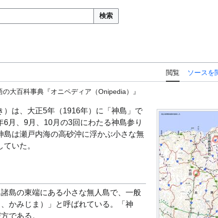
検索
閲覧
ソースを
の大百科事典『オニペディア（Onipedia）』
）は、大正5年（1916年）に「神島」で
6月、9月、10月の3回にわたる神島参り
神島は瀬戸内海の高砂沖に浮かぶ小さな無
していた。
島諸島の東端にある小さな無人島で、一般
ま、かみじま）」と呼ばれている。「神
び方である。