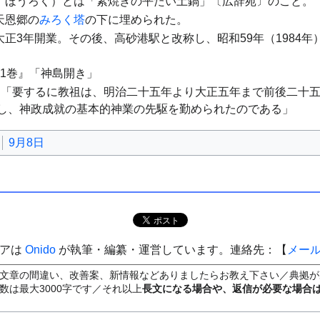
、ほうろく）とは「素焼きの平たい土鍋」〔広辞苑〕のこと。
天恩郷の
みろく塔
の下に埋められた。
正3年開業。その後、高砂港駅と改称し、昭和59年（1984年
11巻』「神島開き」
：「要するに教祖は、明治二十五年より大正五年まで前後二十
し、神政成就の基本的神業の先駆を勤められたのである」
9月8日
ィアは
Onido
が執筆・編纂・運営しています。連絡先：【
メー
文章の間違い、改善案、新情報などありましたらお教え下さい／典拠が
数は最大3000字です／それ以上
長文になる場合や、返信が必要な場合