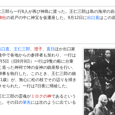
王仁三郎ら一行6人が再び神島に渡った。王仁三郎は島の海岸の
神社
の岩戸の中に神宝を仮遷座した。9月12日に
出口直
はこの
出口直
、
王仁三郎
、
澄子
、
直日
ほか出口家
途中で各地からの参拝者も加わり、一行は
月5日（旧9月9日）一行は9隻の船に分乗
く造った神祠で坤の金神の鎮座祭を行い、
神事を執行した。このとき、王仁三郎の娘
（1歳）が、無心に松の枝でその辺りを掃き
させられた。一行は7日夜に帰綾した。
王仁三郎の霊魂が
ミロクの神
であるという
た。その日の
筆先
には次のように出ている