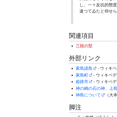
し、一々反抗的態度
違つてゐたと仰せら
関連項目
三段の型
外部リンク
家島諸島
- ウィキ
家島町
- ウィキペ
姫路市
- ウィキペ
神の嶋の石の神、上
神島について
（大
脚注