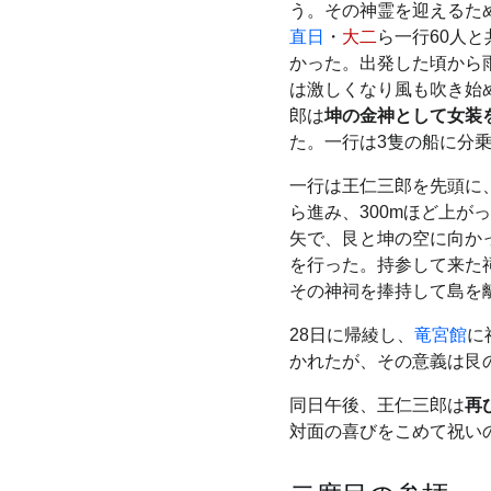
う。その神霊を迎えるため
直日
・
大二
ら一行60人
かった。出発した頃から
は激しくなり風も吹き始
郎は
坤の金神として女装
た。一行は3隻の船に分
一行は王仁三郎を先頭に
ら進み、300mほど上が
矢で、艮と坤の空に向か
を行った。持参して来た
その神祠を捧持して島を
28日に帰綾し、
竜宮館
に
かれたが、その意義は艮
同日午後、王仁三郎は
再
対面の喜びをこめて祝い