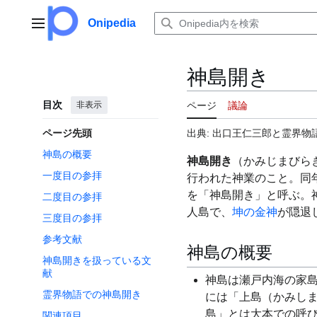
コ
ン
Onipedia
メインメニュー
テ
ン
ツ
神島開き
に
ス
目次
非表示
ページ
議論
キ
ッ
ページ先頭
出典: 出口王仁三郎と霊界物語
プ
神島の概要
神島開き
（かみじまびらき
一度目の参拝
行われた神業のこと。同年
を「神島開き」と呼ぶ。
二度目の参拝
人島で、
坤の金神
が隠退
三度目の参拝
参考文献
神島の概要
神島開きを扱っている文
献
神島は瀬戸内海の家
霊界物語での神島開き
には「上島（かみし
島」とは大本での呼
関連項目