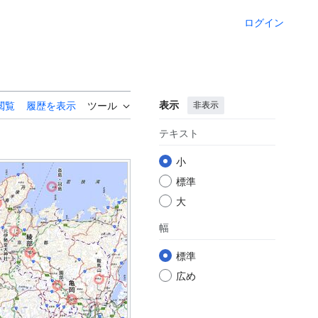
ログイン
表示
非表示
閲覧
履歴を表示
ツール
テキスト
小
標準
大
幅
標準
広め