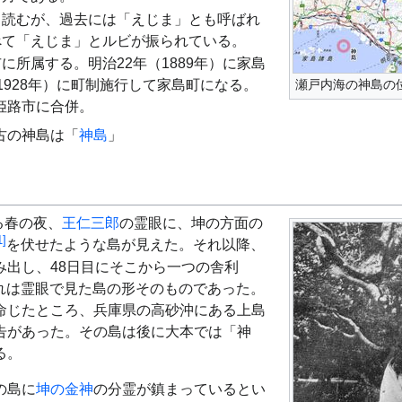
と読むが、過去には「えじま」とも呼ばれ
べて「えじま」とルビが振られている。
に所属する。明治22年（1889年）に家島
瀬戸内海の神島の
1928年）に町制施行して家島町になる。
）姫路市に合併。
古の神島は「
神島
」
る春の夜、
王仁三郎
の霊眼に、坤の方面の
1
]
を伏せたような島が見えた。それ以降、
み出し、48日目にそこから一つの舎利
れは霊眼で見た島の形そのものであった。
命じたところ、兵庫県の高砂沖にある上島
告があった。その島は後に大本では「神
る。
の島に
坤の金神
の分霊が鎮まっているとい