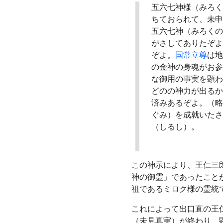
五六七神様（みろく
ちておられて、未申
五六七神（みろくの
がさしてありたぞよ
ぞよ。
国常立尊
は地
の金神の身魂がお参
な御用の事実を顕わ
どのの神力が出るか
済みあるぞよ。（略
ぐみ）を成就いたさ
（しるし）。
この神示により、王仁三
神の御霊」であったこと
祖であるミロク様の霊統
これによって出口直の王
（未見真実）が終わり、