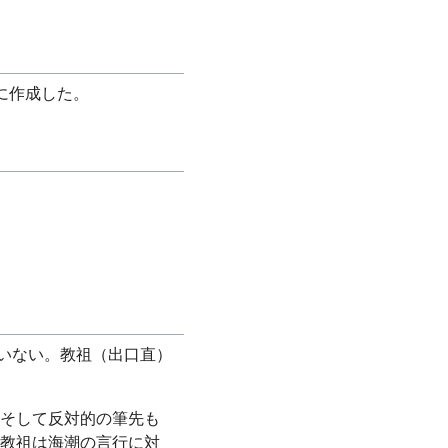
に作成した。
いない。教祖（出口直）
そして反対的の筆先も
教祖は海潮の言行に対