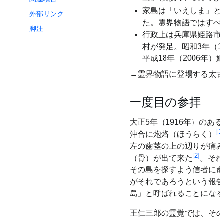
家島は「いえしま」
外部リンク
た。霊界物語ではす
脚注
行政上は兵庫県姫路市
村が発足。昭和3年（
平成18年（2006年
→霊界物語に登場する太
一度目の参拝
大正5年（1916年）のあ
[
沖合に炮烙（ほうらく）
左の歯茎の上の辺りが痛
[
2
]
（骨）が出て来た
。そ
その島を探すよう信者に
がそれであろうという報
島」と呼ばれることにな
王仁三郎の霊覚では、そ