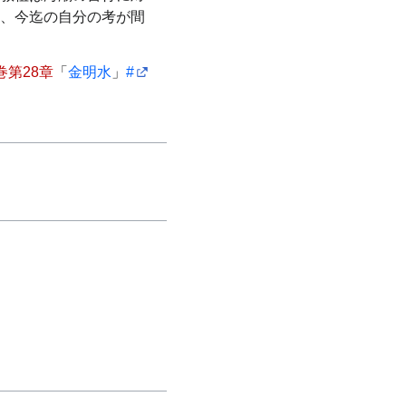
、今迄の自分の考が間
巻第28章
「
金明水
」
#