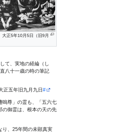
大正5年10月5日（旧9月
して、実地の経綸（し
直八十一歳の時の筆記
大正五年旧九月九日
#
盞嗚尊」の霊も、「五六七
郎の御霊は、根本の天の先
り、25年間の未顕真実