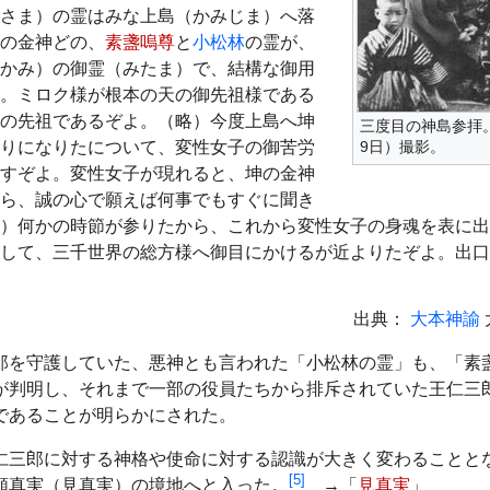
さま）の霊はみな上島（かみじま）へ落
の金神どの、
素盞嗚尊
と
小松林
の霊が、
かみ）の御霊（みたま）で、結構な御用
。ミロク様が根本の天の御先祖様である
の先祖であるぞよ。（略）今度上島へ坤
三度目の神島参拝。
りになりたについて、変性女子の御苦労
9日）撮影。
すぞよ。変性女子が現れると、坤の金神
ら、誠の心で願えば何事でもすぐに聞き
）何かの時節が参りたから、これから変性女子の身魂を表に出
して、三千世界の総方様へ御目にかけるが近よりたぞよ。出口
出典：
大本神諭
郎を守護していた、悪神とも言われた「小松林の霊」も、「素
が判明し、それまで一部の役員たちから排斥されていた王仁三
であることが明らかにされた。
仁三郎に対する神格や使命に対する認識が大きく変わることとな
[
5
]
顕真実（見真実）の境地へと入った。
→「
見真実
」