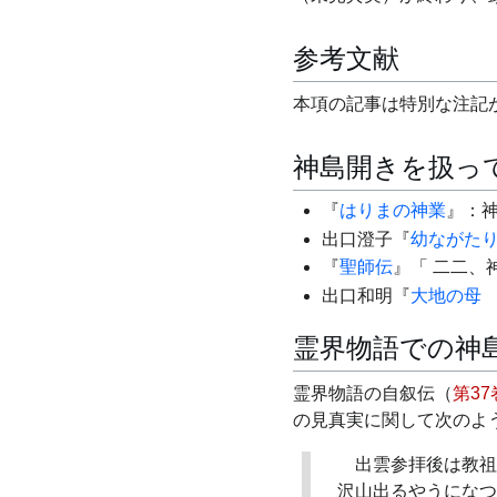
参考文献
本項の記事は特別な注記
神島開きを扱っ
『
はりまの神業
』：
出口澄子『
幼ながた
『
聖師伝
』「
二二、
出口和明『
大地の母
霊界物語での神
霊界物語の自叙伝（
第37
の見真実に関して次のよ
出雲参拝後は教祖
沢山出るやうになつ