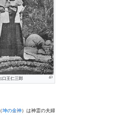
出口王仁三郎
（
坤の金神
）は神霊の夫婦