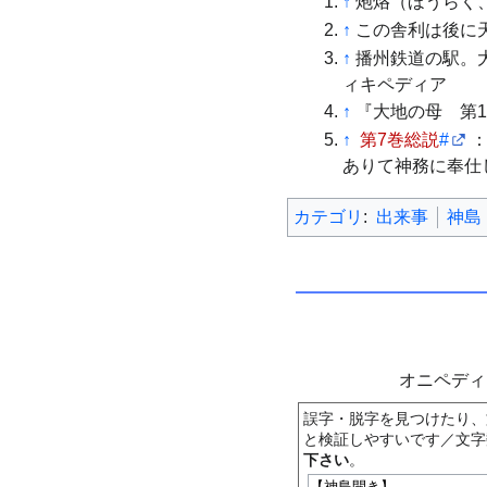
↑
炮烙（ほうらく
↑
この舎利は後に
↑
播州鉄道の駅。大
ィキペディア
↑
『大地の母 第
↑
第7巻総説
#
ありて神務に奉仕
カテゴリ
:
出来事
神島
オニペデ
誤字・脱字を見つけたり、
と検証しやすいです／文字
下さい
。