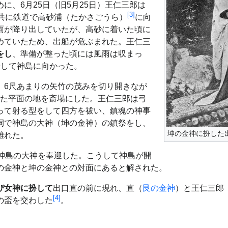
に、6月25日（旧5月25日）王仁三郎は
[
3
]
と共に鉄道で高砂浦（たかさごうら）
に向
雨が降り出していたが、高砂に着いた頃に
めていたため、出船が危ぶまれた。王仁三
をし
、準備が整った頃には風雨は収まっ
乗して神島に向かった。
、6尺あまりの矢竹の茂みを切り開きなが
った平面の地を斎場にした。王仁三郎は弓
って射る型をして四方を祓い、鎮魂の神事
祠で神島の大神（坤の金神）の鎮祭をし、
坤の金神に扮した
離れた。
神島の大神を奉迎した。こうして神島が開
の金神と坤の金神との対面にあると解された。
び女神に扮して
出口直の前に現れ、直（
艮の金神
）と王仁三郎
[
4
]
の盃を交わした
。