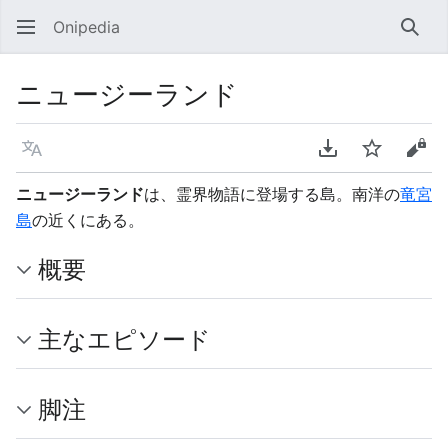
Onipedia
検索
ニュージーランド
言語
PDFをダウンロ
ウォッチ
ソー
ニュージーランド
は、霊界物語に登場する島。南洋の
竜宮
島
の近くにある。
概要
主なエピソード
脚注