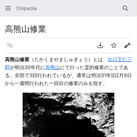
Onipedia
検索
高熊山修業
言語
PDFをダウンロ
ウォッチ
ソー
高熊山修業
（たかくまやましゅぎょう）とは、
出口王仁三
郎
が明治30年代に
高熊山
にて行った霊的修業のことであ
る。全部で3回行われているが、通常は明治31年旧2月9日
から一週間行われた一回目の修業のみを指す。