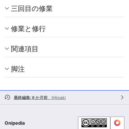
三回目の修業
修業と修行
関連項目
脚注
最終編集: 6 か月前
、
IHiroaki
Onipedia