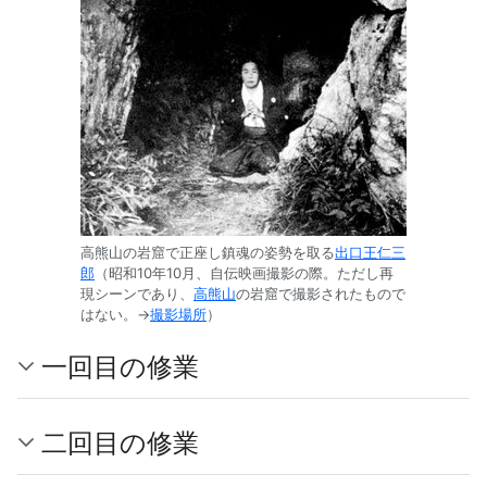
高熊山の岩窟で正座し鎮魂の姿勢を取る
出口王仁三
郎
（昭和10年10月、自伝映画撮影の際。ただし再
現シーンであり、
高熊山
の岩窟で撮影されたもので
はない。→
撮影場所
）
一回目の修業
二回目の修業