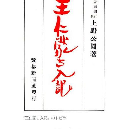
『王仁蒙古入記』のトビラ