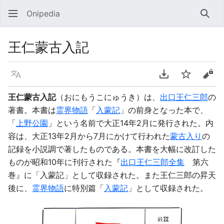
Onipedia
検索
王仁蒙古入記
言語
PDFをダウンロ
ウォッチ
ソー
王仁蒙古入記
（おにもうこにゅうき）は、
出口王仁三郎
の
著書。本書は
霊界物語
「
入蒙記
」の前身となった本で、
「
上野公園
」という名前で大正14年2月に発行された。内
容は、大正13年2月から7月にかけて行われた
蒙古入り
の
記録を小説調で著したものである。本書を大幅に改訂した
ものが昭和10年に刊行された『
出口王仁三郎全集
第六
巻』に「入蒙記」として収録された。また王仁三郎の昇天
後に、
霊界物語
に特別篇「
入蒙記
」として収録された。