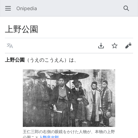
Onipedia
検索
上野公園
言語
PDFをダウンロ
ウォッチ
ソー
上野公園
（うえのこうえん）は、
王仁三郎の右側の眼鏡をかけた人物が、本物の上野
公園こと
上野音次郎
。