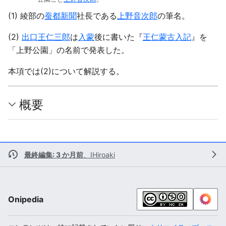
(1) 綾部の
蚕都新聞
社長である
上野音次郎
の筆名。
(2)
出口王仁三郎
は
入蒙
後に書いた『
王仁蒙古入記
』を
「上野公園」の名前で発表した。
本項では(2)について解説する。
概要
最終編集: 3 か月前
、
IHiroaki
Onipedia