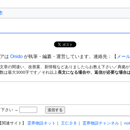
市
ィアは
Onido
が執筆・編纂・運営しています。連絡先：【
メー
文章の間違い、改善案、新情報などありましたらお教え下さい／典拠が
数は最大3000字です／それ以上
長文になる場合や、返信が必要な場合
下さい →
【関連サイト】
霊界物語ネット
｜
王仁ＤＢ
｜
霊界物語チャンネル
｜
no