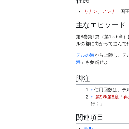
住民
カナン
、
アンナ
：国
主なエピソード
第8巻第1篇（第1～6章）
ルの都に向かって進んで
テルの港
から上陸し、テ
港
」も参照せよ
脚注
↑
使用回数は、テル
↑
第9巻第8章
「
再
行く」
関連項目
テル