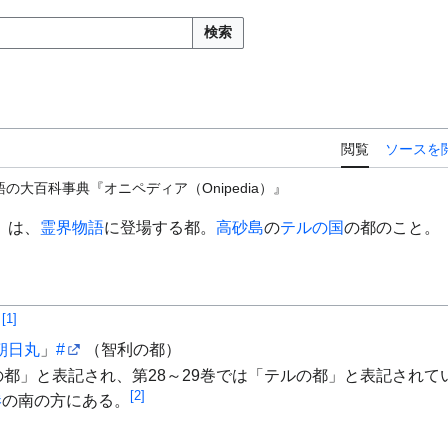
検索
閲覧
ソースを
の大百科事典『オニペディア（Onipedia）』
）は、
霊界物語
に登場する都。
高砂島
の
テルの国
の都のこと。
[
1
]
都
朝日丸
」
#
（智利の都）
の都」と表記され、第28～29巻では「テルの都」と表記されて
[
2
]
港
の南の方にある。