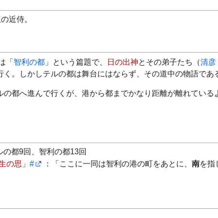
王の近侍。
は「
智利の都
」という篇題で、
日の出神
とその弟子たち（
清彦
行く。しかしテルの都は舞台にはならず、その道中の物語であ
ルの都へ進んで行くが、港から都までかなり距離が離れている
の都9回、智利の都13回
生の思
」
#
：「ここに一同は智利の港の町をあとに、
南
を指