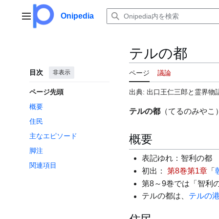
コ
ン
Onipedia
メインメニュー
テ
ン
ツ
テルの都
に
ス
目次
非表示
ページ
議論
キ
ッ
ページ先頭
出典: 出口王仁三郎と霊界物語
プ
概要
テルの都
（てるのみやこ
住民
主なエピソード
概要
脚注
表記ゆれ：智利の
関連項目
初出：
第8巻第1章
「
第8～9巻では「智利
テルの都は、
テルの