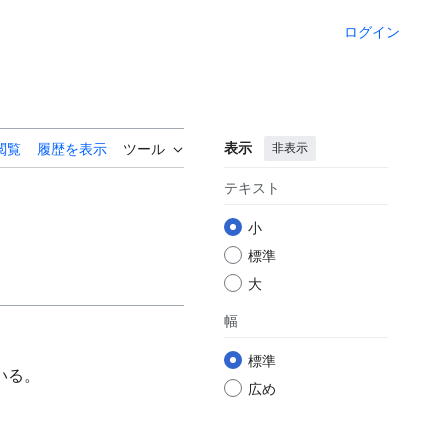
ログイン
表示
非表示
閲覧
履歴を表示
ツール
テキスト
小
標準
大
幅
標準
いる。
広め