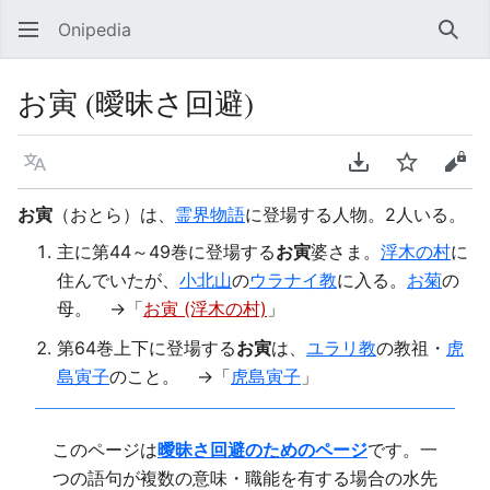
Onipedia
検索
お寅 (曖昧さ回避)
言語
PDFをダウンロ
ウォッチ
ソー
お寅
（おとら）は、
霊界物語
に登場する人物。2人いる。
主に第44～49巻に登場する
お寅
婆さま。
浮木の村
に
住んでいたが、
小北山
の
ウラナイ教
に入る。
お菊
の
母。 →「
お寅 (浮木の村)
」
第64巻上下に登場する
お寅
は、
ユラリ教
の教祖・
虎
島寅子
のこと。 →「
虎島寅子
」
このページは
曖昧さ回避のためのページ
です。一
つの語句が複数の意味・職能を有する場合の水先