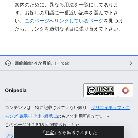
案内のために、異なる用法を一覧にしてありま
す。お探しの用語に一番近い記事を選んで下さ
い。
このページへリンクしているページ
を見つけ
たら、リンクを適切な項目に張り替えて下さい。
最終編集: 4 か月前
、
IHiroaki
Onipedia
コンテンツは、特に記載されていない限り、
クリエイティブ・コ
モンズ 表示-非営利-継承
のもとで利用可能です。
このページは 2,698 回閲覧されました。
「
お寅
」から転送されました
プライバシー・ポリシー
デスクトップ