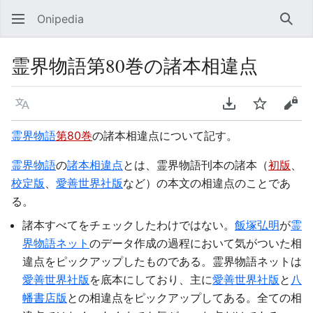
Onipedia
検索
霊界物語第80巻の諸本相違点
言語
PDFをダウンロ
ウォッチ
ソー
霊界物語
第80巻
の諸本相違点について記す。
霊界物語
の
諸本相違点
とは、霊界物語刊本の諸本（
初版
、
校定版
、
愛善世界社版
など）の本文の相違点のことであ
る。
諸本すべてをチェックしたわけではない。
飯塚弘明
が
霊
界物語ネット
のデータ作成の過程において気がついた相
違点をピックアップしたものである。霊界物語ネットは
愛善世界社版
を底本にしており、主に
愛善世界社版
と
八
幡書店版
との相違点をピックアップしてある。全ての相