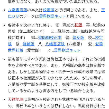
違点ではなく、あくまでも気がついた点だけである。
八幡書店版
の本文は
校定版
とほぼ同じである。また、
王
仁ＤＢ
のデータは
霊界物語ネット
と同じである。
各諸本を次のように略す。 初…戦前の
初版
再…戦前の
再版（第二版のこと） 三…戦前の三版（四版以降も同
様に略す） 御…
聖師御校正本
普…
普及版
校…
校定
版
修…
修補版
八…
八幡書店版
（八幡版） 愛…
愛善
世界社版
（愛世版） Ｒ…
霊界物語ネット
最も基準にすべき原典は御校正本であり、それと他の諸
本を比較すべきである。また、八幡版の底本は校定版で
ある。しかし霊界物語ネットのデータ作成の段階では御
校正本や校定版が入手できなかったため、やむを得ず、
八幡版や愛世版を基準にして、御校正本や校定版を比較
しているかのような書き方をしている場合もある。
天祥地瑞
は最初から校正された状態で発刊されているた
め、御校正本というものは存在しない。戦前発行された