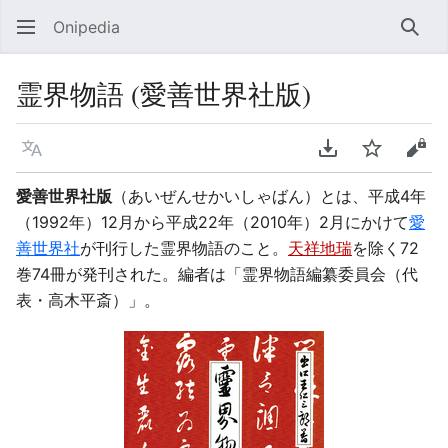
Onipedia
検索
霊界物語 (愛善世界社版)
言語
PDFをダウンロ
ウォッチ
ソー
愛善世界社版
（あいぜんせかいしゃばん）とは、平成4年
（1992年）12月から平成22年（2010年）2月にかけて
愛
善世界社
が刊行した霊界物語のこと。
天祥地瑞
を除く72
巻74冊が発刊された。編者は「霊界物語編纂委員会（代
表・高木平斎）」。