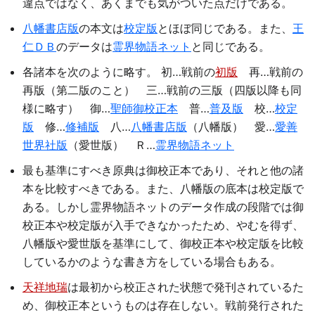
違点ではなく、あくまでも気がついた点だけである。
八幡書店版
の本文は
校定版
とほぼ同じである。また、
王
仁ＤＢ
のデータは
霊界物語ネット
と同じである。
各諸本を次のように略す。 初…戦前の
初版
再…戦前の
再版（第二版のこと） 三…戦前の三版（四版以降も同
様に略す） 御…
聖師御校正本
普…
普及版
校…
校定
版
修…
修補版
八…
八幡書店版
（八幡版） 愛…
愛善
世界社版
（愛世版） Ｒ…
霊界物語ネット
最も基準にすべき原典は御校正本であり、それと他の諸
本を比較すべきである。また、八幡版の底本は校定版で
ある。しかし霊界物語ネットのデータ作成の段階では御
校正本や校定版が入手できなかったため、やむを得ず、
八幡版や愛世版を基準にして、御校正本や校定版を比較
しているかのような書き方をしている場合もある。
天祥地瑞
は最初から校正された状態で発刊されているた
め、御校正本というものは存在しない。戦前発行された