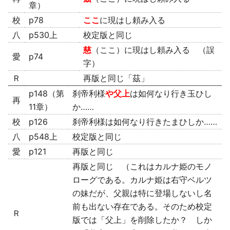
章）
校
p78
ここ
に現はし頼み入る
八
p530上
校定版と同じ
慈
（ここ）に現はし頼み入る （誤
愛
p74
字）
Ｒ
再版と同じ「茲」
p148（第
刹帝利様
や父上
は如何なり行き玉ひし
再
11章）
か……
校
p126
刹帝利様は如何なり行きたまひしか……
八
p548上
校定版と同じ
愛
p121
再版と同じ
再版と同じ （これはカルナ姫のモノ
ローグである。カルナ姫は右守ベルツ
の妹だが、父親は特に登場しないし名
前も出ない存在である。そのため校定
Ｒ
版では「父上」を削除したか？ しか