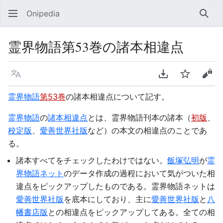
Onipedia
検索
霊界物語第53巻の諸本相違点
言語
PDFをダウンロ
ウォッチ
ソー
霊界物語
第53巻
の諸本相違点について記す。
霊界物語
の
諸本相違点
とは、霊界物語刊本の諸本（
初版
、
校定版
、
愛善世界社版
など）の本文の相違点のことであ
る。
諸本すべてをチェックしたわけではない。
飯塚弘明
が
霊
界物語ネット
のデータ作成の過程において気がついた相
違点をピックアップしたものである。霊界物語ネットは
愛善世界社版
を底本にしており、主に
愛善世界社版
と
八
幡書店版
との相違点をピックアップしてある。全ての相