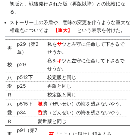
初版と、戦後発行された版（再版以降）との比較にな
る。
ストーリー上の矛盾や、意味の変更を伴うような重大な
相違点については
【重大】
という表示を付けた。
p29（第2
私を
サ
ツと左守に任命して下さるで
再
章）
せうか。
私を
キ
ツと左守に任命して下さるで
校
p29
せうか。
八
p512下
校定版と同じ
愛
p25
再版と同じ
Ｒ
校定版と同じ
八
p515下
噬
臍（ぜいせい）の悔を残さないやう、
愛
p34
呑
臍（どんぜい）の悔を残さないやう、
Ｒ
愛世版と同じ
p91（第7
再
茲
（ここ）に現はし頼み入る