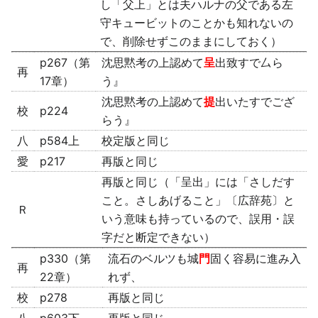
し「父上」とは夫ハルナの父である左
守キュービットのことかも知れないの
で、削除せずこのままにしておく）
p267（第
沈思黙考の上認めて
呈
出致すで厶ら
再
17章）
う』
沈思黙考の上認めて
提
出いたすでござ
校
p224
らう』
八
p584上
校定版と同じ
愛
p217
再版と同じ
再版と同じ（「呈出」には「さしだす
こと。さしあげること」〔広辞苑〕と
Ｒ
いう意味も持っているので、誤用・誤
字だと断定できない）
p330（第
流石のベルツも城
門
固く容易に進み入
再
22章）
れず、
校
p278
再版と同じ