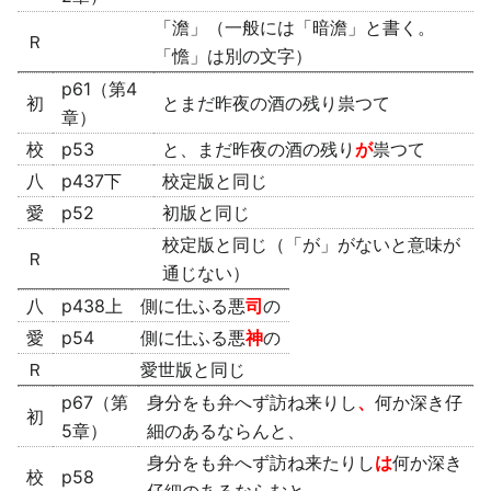
「澹」（一般には「暗澹」と書く。
Ｒ
「憺」は別の文字）
p61（第4
初
とまだ昨夜の酒の残り祟つて
章）
校
p53
と、まだ昨夜の酒の残り
が
祟つて
八
p437下
校定版と同じ
愛
p52
初版と同じ
校定版と同じ（「が」がないと意味が
Ｒ
通じない）
八
p438上
側に仕ふる悪
司
の
愛
p54
側に仕ふる悪
神
の
Ｒ
愛世版と同じ
p67（第
身分をも弁へず訪ね来りし
、
何か深き仔
初
5章）
細のあるならんと、
身分をも弁へず訪ね来たりし
は
何か深き
校
p58