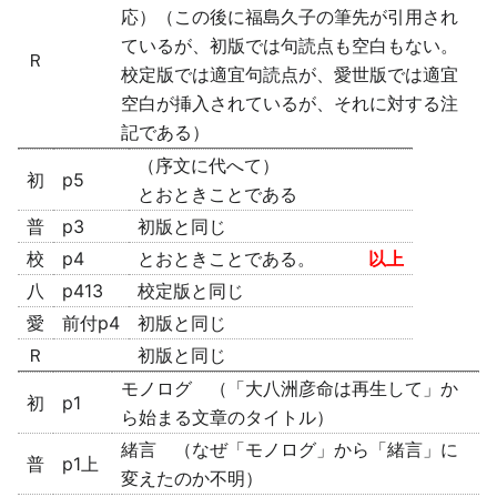
応）（この後に福島久子の筆先が引用され
ているが、初版では句読点も空白もない。
Ｒ
校定版では適宜句読点が、愛世版では適宜
空白が挿入されているが、それに対する注
記である）
（序文に代へて）
初
p5
とおときことである
普
p3
初版と同じ
校
p4
とおときことである。
以上
八
p413
校定版と同じ
愛
前付p4
初版と同じ
Ｒ
初版と同じ
モノログ （「大八洲彦命は再生して」か
初
p1
ら始まる文章のタイトル）
緒言 （なぜ「モノログ」から「緒言」に
普
p1上
変えたのか不明）