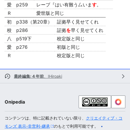
愛
p259
レーブ『はい有難う厶いま
す
。
Ｒ
愛世版と同じ
初
p338（第20章）
証拠早く見せてくれ
校
p286
証拠
を
早く見せてくれ
八
p519下
校定版と同じ
愛
p276
初版と同じ
Ｒ
校定版と同じ
最終編集: 4 年前
、
IHiroaki
Onipedia
コンテンツは、特に記載されていない限り、
クリエイティブ・コ
モンズ 表示-非営利-継承
のもとで利用可能です。