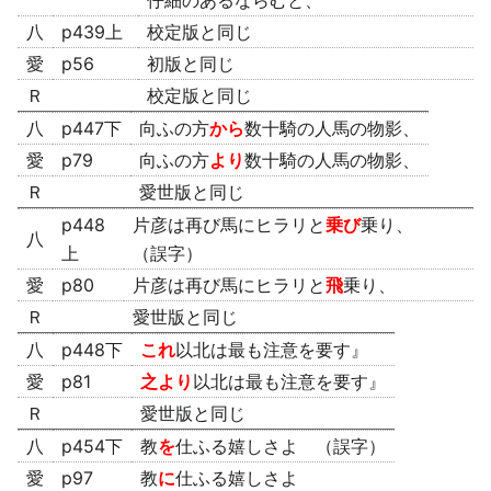
仔細のあるならむと、
八
p439上
校定版と同じ
愛
p56
初版と同じ
Ｒ
校定版と同じ
八
p447下
向ふの方
から
数十騎の人馬の物影、
愛
p79
向ふの方
より
数十騎の人馬の物影、
Ｒ
愛世版と同じ
p448
片彦は再び馬にヒラリと
乗び
乗り、
八
上
（誤字）
愛
p80
片彦は再び馬にヒラリと
飛
乗り、
Ｒ
愛世版と同じ
八
p448下
これ
以北は最も注意を要す』
愛
p81
之より
以北は最も注意を要す』
Ｒ
愛世版と同じ
八
p454下
教
を
仕ふる嬉しさよ （誤字）
愛
p97
教
に
仕ふる嬉しさよ