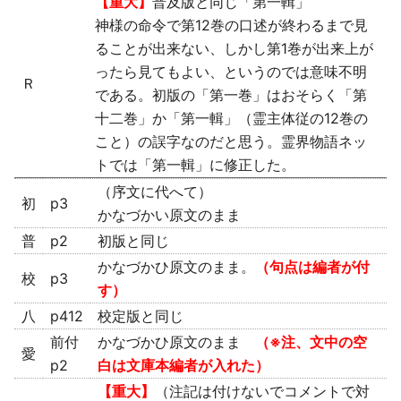
【重大】
普及版と同じ「第一輯」
神様の命令で第12巻の口述が終わるまで見
ることが出来ない、しかし第1巻が出来上が
ったら見てもよい、というのでは意味不明
Ｒ
である。初版の「第一巻」はおそらく「第
十二巻」か「第一輯」（霊主体従の12巻の
こと）の誤字なのだと思う。霊界物語ネッ
トでは「第一輯」に修正した。
（序文に代へて）
初
p3
かなづかい原文のまま
普
p2
初版と同じ
かなづかひ原文のまま。
（句点は編者が付
校
p3
す）
八
p412
校定版と同じ
前付
かなづかひ原文のまま
（※注、文中の空
愛
p2
白は文庫本編者が入れた）
【重大】
（注記は付けないでコメントで対