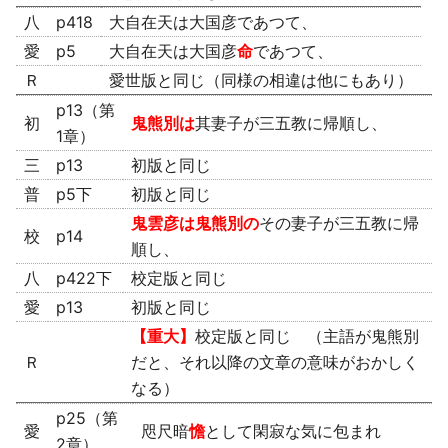
八
p418
大自在天は大国彦であつて、
愛
p5
大自在天は大国彦
命
であつて、
Ｒ
愛世版と同じ（同様の相違は他にもあり）
p13（第
初
鬼熊別は
其妻子が三五教に帰順し、
1章）
三
p13
初版と同じ
普
p5下
初版と同じ
鬼雲彦は鬼熊別の
その妻子が三五教に帰
校
p14
順し、
八
p422下
校定版と同じ
愛
p13
初版と同じ
【重大】
校定版と同じ （主語が鬼熊別
Ｒ
だと、それ以降の文章の意味がおかしく
なる）
p25（第
愛
咫尺暗
憺
として閑寂な気に包まれ
2章）