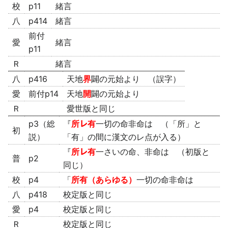
校
p11
緒言
八
p414
緒言
前付
愛
緒言
p11
Ｒ
緒言
八
p416
天地
界
闢の元始より （誤字）
愛
前付p14
天地
開
闢の元始より
Ｒ
愛世版と同じ
p3（総
『
所㆑有
一切の命非命は （「所」と
初
説）
「有」の間に漢文のレ点が入る）
『
所㆑有
一さいの命、非命は （初版と
普
p2
同じ）
校
p4
「
所有（あらゆる）
一切の命非命は
八
p418
校定版と同じ
愛
p4
校定版と同じ
Ｒ
校定版と同じ