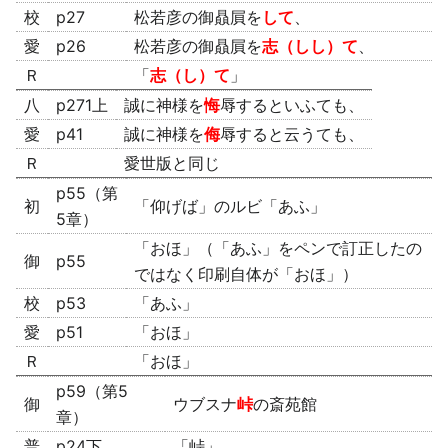
校
p27
松若彦の御贔屓を
して
、
愛
p26
松若彦の御贔屓を
志（しし）て
、
Ｒ
「
志（し）て
」
八
p271上
誠に神様を
悔
辱するといふても、
愛
p41
誠に神様を
侮
辱すると云うても、
Ｒ
愛世版と同じ
p55（第
初
「仰げば」のルビ「あふ」
5章）
「おほ」（「あふ」をペンで訂正したの
御
p55
ではなく印刷自体が「おほ」）
校
p53
「あふ」
愛
p51
「おほ」
Ｒ
「おほ」
p59（第5
御
ウブスナ
峠
の斎苑館
章）
普
p24下
「峠」