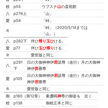
校
p55
ウブスナ
山
の斎苑館
八
p276上
「山」
愛
p54
「峠」
「峠」（2020/5/14までは
Ｒ
「山」）
八
p282下
伴ひ
帰り玉ひ
ける。
愛
p77
伴ひ
玉ひ帰り
ける。
Ｒ
愛世版と同じ
p291
日の大御神神伊
弉
諾尊（改行）月の大御神
八
下
神伊
弉
冊尊
日の大御神神伊
邪
諾尊（改行）月の大御神
愛
p105
神伊
邪
冊尊
Ｒ
愛世版と同じ
御
p160（第12章）
素盞嗚
神
尊の御姿を 近く
校
p138
御校正本と同じ