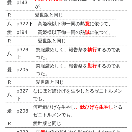
愛
p143
が、
Ｒ
愛世版と同じ
八
p322下
高姫様以下御一同の熱
意
に依つて、
愛
p194
高姫様以下御一同の熱
誠
に依つて、
Ｒ
愛世版と同じ
p326
祭服厳めしく、報告祭を
執行
するのであ
八
上
つた。
祭服厳めしく、報告祭を
勤行
するのであ
愛
p205
つた。
Ｒ
愛世版と同じ
p327
なにほど鰌ひげを生やしとるゼニトルメン
八
下
でも、
何程鰌ひげを生やし
、鯰ひげを生やし
とる
愛
p208
ゼニトルメンでも、
Ｒ
愛世版と同じ