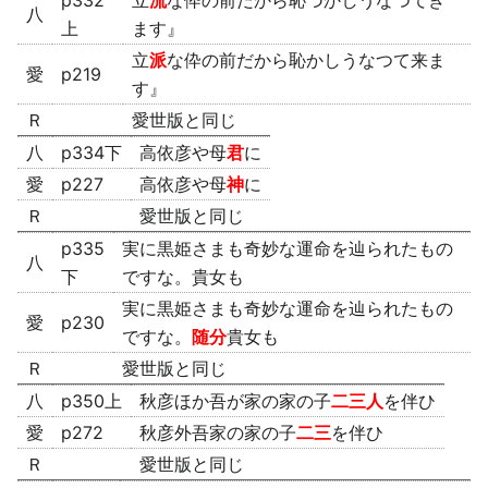
p332
立
流
な伜の前だから恥づかしうなつてき
八
上
ます』
立
派
な伜の前だから恥かしうなつて来ま
愛
p219
す』
Ｒ
愛世版と同じ
八
p334下
高依彦や母
君
に
愛
p227
高依彦や母
神
に
Ｒ
愛世版と同じ
p335
実に黒姫さまも奇妙な運命を辿られたもの
八
下
ですな。貴女も
実に黒姫さまも奇妙な運命を辿られたもの
愛
p230
ですな。
随分
貴女も
Ｒ
愛世版と同じ
八
p350上
秋彦ほか吾が家の家の子
二三人
を伴ひ
愛
p272
秋彦外吾家の家の子
二三
を伴ひ
Ｒ
愛世版と同じ