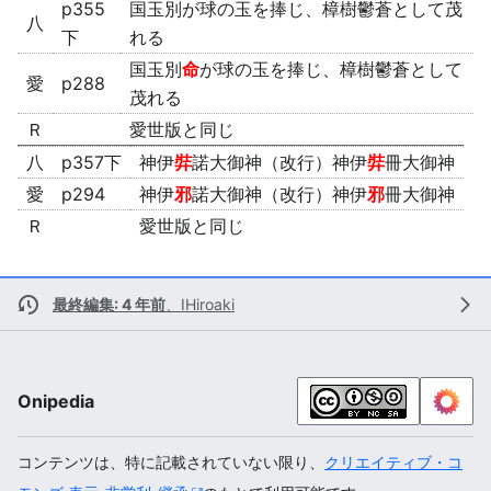
p355
国玉別が球の玉を捧じ、樟樹鬱蒼として茂
八
下
れる
国玉別
命
が球の玉を捧じ、樟樹鬱蒼として
愛
p288
茂れる
Ｒ
愛世版と同じ
八
p357下
神伊
弉
諾大御神（改行）神伊
弉
冊大御神
愛
p294
神伊
邪
諾大御神（改行）神伊
邪
冊大御神
Ｒ
愛世版と同じ
最終編集: 4 年前
、
IHiroaki
Onipedia
コンテンツは、特に記載されていない限り、
クリエイティブ・コ