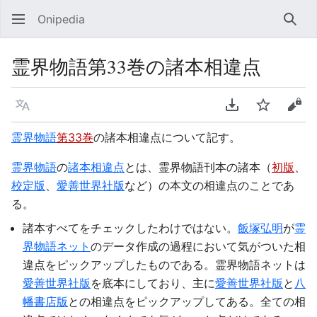
Onipedia
検索
霊界物語第33巻の諸本相違点
言語
PDFをダウンロ
ウォッチ
ソー
霊界物語
第33巻
の諸本相違点について記す。
霊界物語
の
諸本相違点
とは、霊界物語刊本の諸本（
初版
、
校定版
、
愛善世界社版
など）の本文の相違点のことであ
る。
諸本すべてをチェックしたわけではない。
飯塚弘明
が
霊
界物語ネット
のデータ作成の過程において気がついた相
違点をピックアップしたものである。霊界物語ネットは
愛善世界社版
を底本にしており、主に
愛善世界社版
と
八
幡書店版
との相違点をピックアップしてある。全ての相