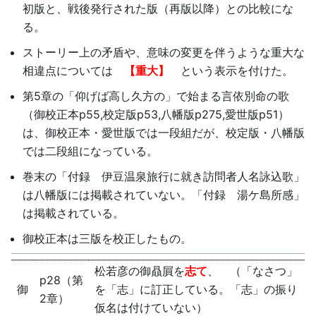
初版と、戦後発行された版（再版以降）との比較にな
る。
ストーリー上の矛盾や、意味の変更を伴うような重大な
相違点については
【重大】
という表示を付けた。
第5章の「仰げば高し久方の」で始まる言依別命の歌
（御校正本p55,校定版p53,八幡版p275,愛世版p51）
は、御校正本・愛世版では一段組だが、校定版・八幡版
では二段組になっている。
巻末の「付録 伊豆温泉旅行に就き訪問者人名詠込歌」
は八幡版には掲載されていない。「付録 湯ケ島所感」
は掲載されている。
御校正本は三版を校正したもの。
松若彦の御贔屓を
志て
、 （「なさつ」
p28（第
御
を「志」に訂正している。「志」の振り
2章）
仮名は付けていない）