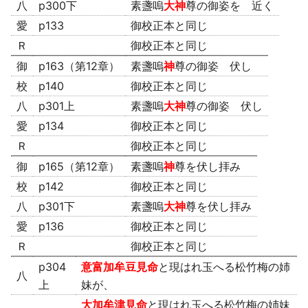
八
p300下
素盞嗚
大神
尊の御姿を 近く
愛
p133
御校正本と同じ
Ｒ
御校正本と同じ
御
p163（第12章）
素盞嗚
神
尊の御姿 伏し
校
p140
御校正本と同じ
八
p301上
素盞嗚
大神
尊の御姿 伏し
愛
p134
御校正本と同じ
Ｒ
御校正本と同じ
御
p165（第12章）
素盞嗚
神
尊を伏し拝み
校
p142
御校正本と同じ
八
p301下
素盞嗚
大神
尊を伏し拝み
愛
p136
御校正本と同じ
Ｒ
御校正本と同じ
p304
意富加牟豆見命
と現はれ玉へる松竹梅の姉
八
上
妹が、
大加牟津見命
と現はれ玉へる松竹梅の姉妹