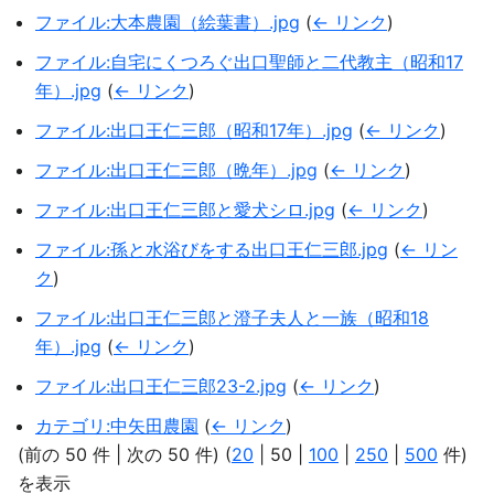
ファイル:大本農園（絵葉書）.jpg
(
← リンク
)
ファイル:自宅にくつろぐ出口聖師と二代教主（昭和17
年）.jpg
(
← リンク
)
ファイル:出口王仁三郎（昭和17年）.jpg
(
← リンク
)
ファイル:出口王仁三郎（晩年）.jpg
(
← リンク
)
ファイル:出口王仁三郎と愛犬シロ.jpg
(
← リンク
)
ファイル:孫と水浴びをする出口王仁三郎.jpg
(
← リン
ク
)
ファイル:出口王仁三郎と澄子夫人と一族（昭和18
年）.jpg
(
← リンク
)
ファイル:出口王仁三郎23-2.jpg
(
← リンク
)
カテゴリ:中矢田農園
(
← リンク
)
(
前の 50 件
|
次の 50 件
) (
20
|
50
|
100
|
250
|
500
件)
を表示