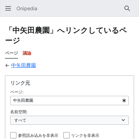
Onipedia
検索
「中矢田農園」へリンクしているペ
ージ
ページ
議論
←
中矢田農園
リンク元
ページ:
名前空間:
参照読み込みを非表示
リンクを非表示