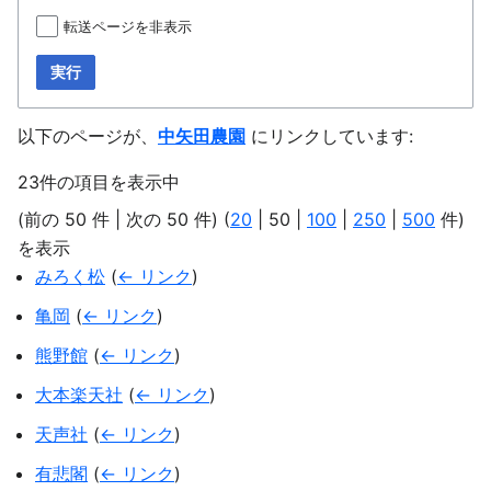
転送ページを非表示
実行
以下のページが、
中矢田農園
にリンクしています:
23件の項目を表示中
(
前の 50 件
|
次の 50 件
) (
20
|
50
|
100
|
250
|
500
件)
を表示
みろく松
(
← リンク
)
亀岡
(
← リンク
)
熊野館
(
← リンク
)
大本楽天社
(
← リンク
)
天声社
(
← リンク
)
有悲閣
(
← リンク
)