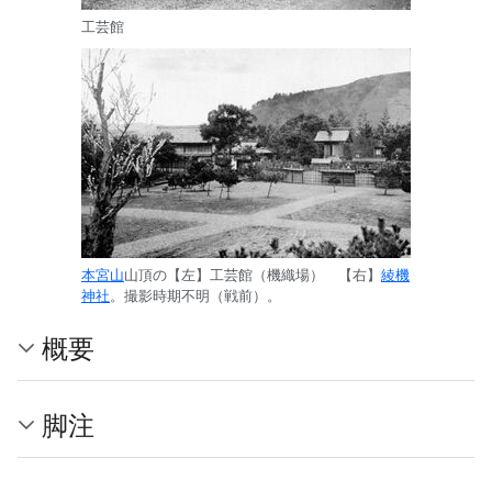
工芸館
本宮山
山頂の【左】工芸館（機織場） 【右】
綾機
神社
。撮影時期不明（戦前）。
概要
脚注