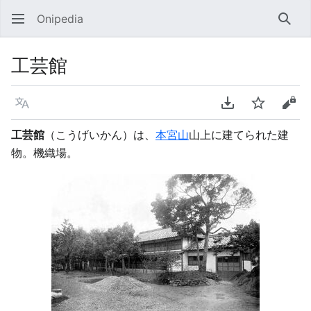
Onipedia
検索
工芸館
言語
PDFをダウンロ
ウォッチ
ソー
工芸館
（こうげいかん）は、
本宮山
山上に建てられた建
物。機織場。