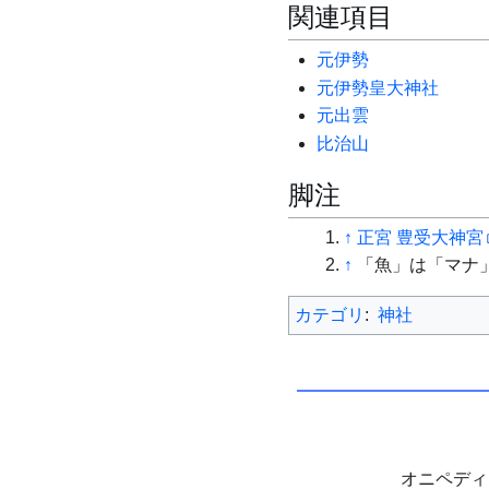
関連項目
元伊勢
元伊勢皇大神社
元出雲
比治山
脚注
↑
正宮 豊受⼤神宮
↑
「魚」は「マナ
カテゴリ
:
神社
オニペデ