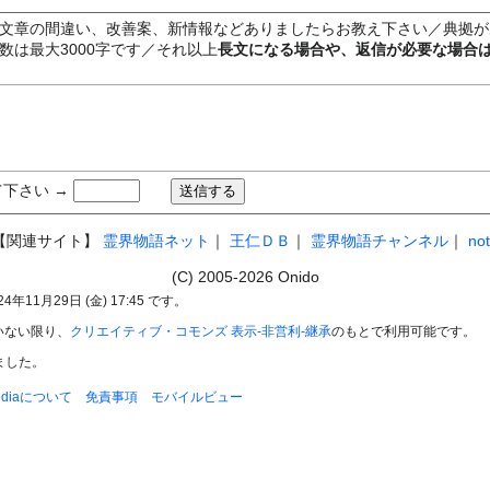
文章の間違い、改善案、新情報などありましたらお教え下さい／典拠が
数は最大3000字です／それ以上
長文になる場合や、返信が必要な場合
下さい →
【関連サイト】
霊界物語ネット
｜
王仁ＤＢ
｜
霊界物語チャンネル
｜
no
(C) 2005-2026 Onido
11月29日 (金) 17:45 です。
いない限り、
クリエイティブ・コモンズ 表示-非営利-継承
のもとで利用可能です。
れました。
pediaについて
免責事項
モバイルビュー