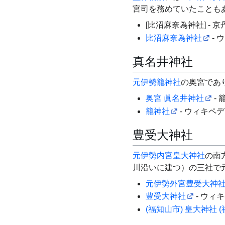
宮司を務めていたことも
[比沼麻奈為神社] -
比沼麻奈為神社
- 
真名井神社
元伊勢籠神社
の奥宮であ
奥宮 眞名井神社
- 
籠神社
- ウィキペ
豊受大神社
元伊勢内宮皇大神社
の南
川沿いに建つ）の三社で
元伊勢外宮豊受大神
豊受大神社
- ウィ
(福知山市) 皇大神社 