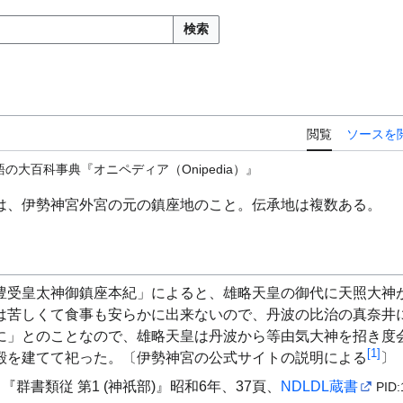
検索
閲覧
ソースを
の大百科事典『オニペディア（Onipedia）』
は、伊勢神宮外宮の元の鎮座地のこと。伝承地は複数ある。
豊受皇太神御鎮座本紀」によると、雄略天皇の御代に天照大神
は苦しくて食事も安らかに出来ないので、丹波の比治の真奈井
に」とのことなので、雄略天皇は丹波から等由気大神を招き度
[
1
]
殿を建てて祀った。〔伊勢神宮の公式サイトの説明による
〕
群書類従 第1 (神祇部)』昭和6年、37頁、
NDLDL蔵書
PID: