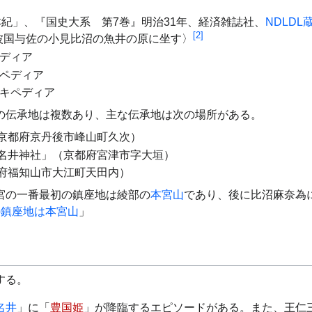
紀」、『国史大系 第7巻』明治31年、経済雑誌社、
NDLDL
[
2
]
波国与佐の小見比沼の魚井の原に坐す〉
ペディア
キペディア
ィキペディア
の伝承地は複数あり、主な伝承地は次の場所がある。
京都府京丹後市峰山町久次）
名井神社」（京都府宮津市字大垣）
府福知山市大江町天田内）
宮の一番最初の鎮座地は綾部の
本宮山
であり、後に比沼麻奈為
の鎮座地は本宮山
」
する。
名井
」に「
豊国姫
」が降臨するエピソードがある。また、王仁