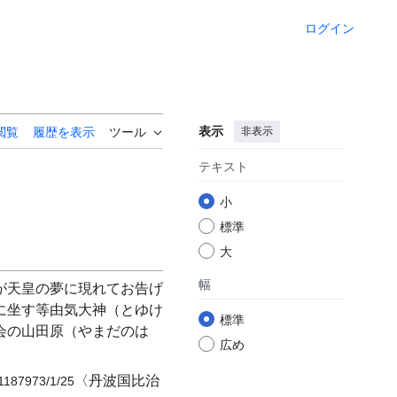
ログイン
表示
非表示
閲覧
履歴を表示
ツール
テキスト
小
標準
大
幅
が天皇の夢に現れてお告げ
に坐す等由気大神（とゆけ
標準
会の山田原（やまだのは
広め
〈丹波国比治
1187973/1/25