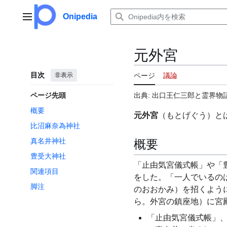
コ
ン
Onipedia
メインメニュー
テ
ン
ツ
元外宮
に
ス
目次
非表示
ページ
議論
キ
ッ
ページ先頭
出典: 出口王仁三郎と霊界物語
プ
概要
元外宮
（もとげぐう）と
比沼麻奈為神社
真名井神社
概要
豊受大神社
「止由気宮儀式帳」や「
関連項目
をした。「一人でいるの
脚注
のおおかみ）を招くよう
ら。外宮の鎮座地）に宮
「止由気宮儀式帳」、『