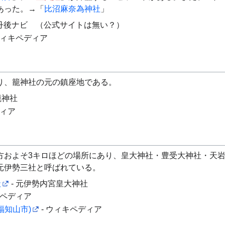
あった。→「
比沼麻奈為神社
」
 京丹後ナビ （公式サイトは無い？）
ウィキペディア
り、籠神社の元の鎮座地である。
籠神社
ディア
方およそ3キロほどの場所にあり、皇大神社・豊受大神社・天
元伊勢三社と呼ばれている。
社
- 元伊勢内宮皇大神社
キペディア
(福知山市)
- ウィキペディア