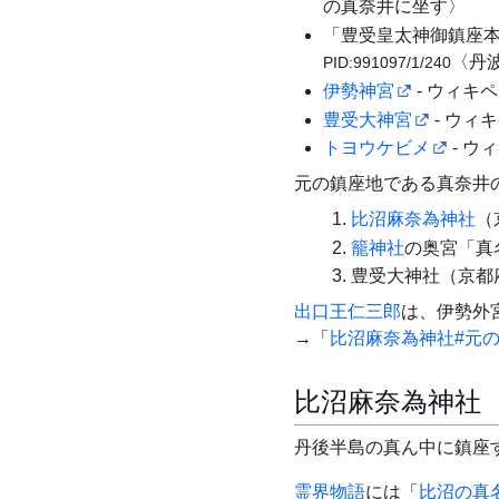
の真奈井に坐す〉
「豊受皇太神御鎮座本
〈丹
PID:991097/1/240
伊勢神宮
- ウィキ
豊受大神宮
- ウィ
トヨウケビメ
- ウ
元の鎮座地である真奈井
比沼麻奈為神社
（
籠神社
の奥宮「真
豊受大神社（京都
出口王仁三郎
は、伊勢外
→「
比沼麻奈為神社#元
比沼麻奈為神社
丹後半島の真ん中に鎮座
霊界物語
には「
比沼の真