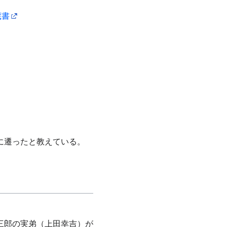
蔵書
に遷ったと教えている。
三郎の実弟（上田幸吉）が