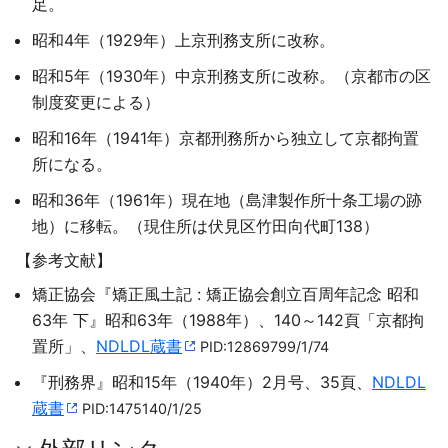
足。
昭和4年（1929年）上京刑務支所に改称。
昭和5年（1930年）中京刑務支所に改称。（京都市の区
制度変更による）
昭和16年（1941年）京都刑務所から独立して京都拘置
所になる。
昭和36年（1961年）現在地（島津製作所十条工場の跡
地）に移転。（現住所は伏見区竹田向代町138）
【参考文献】
矯正協会『矯正風土記 : 矯正協会創立百周年記念 昭和
63年 下』昭和63年（1988年）、140～142頁「京都拘
置所」、
NDLDL蔵書
PID:12869799/1/74
『刑務界』昭和15年（1940年）2月号、35頁、
NDLDL
蔵書
PID:1475140/1/25