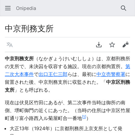
Onipedia
検索
中京刑務支所
言語
PDFをダウンロ
ウォッチ
ソー
中京刑務支所
（なかぎょうけいむししょ）は、京都刑務所
の支所で、未決囚を収容する施設。現在の京都拘置所。
第
二次大本事件
で
出口王仁三郎
らは、最初に
中立売警察署
に
留置された後、中京刑務支所に収監された。「
中京区刑務
支所
」とも呼ばれる。
現在は伏見区竹田にあるが、第二次事件当時は御所の南
側、堺町御門の近くにあった。（当時の住所は中京区竹屋
[
1
]
町通リ富小路西入ル菊屋町合一番地
）
大正13年（1924年）に京都刑務所上京支所として発