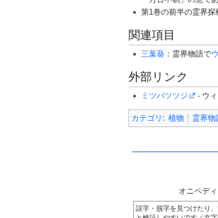
第1巻の前半の霊界探
関連項目
三葉葵
：霊界物語で
外部リンク
ミツバツツジ
- ウ
カテゴリ
:
植物
霊界物
オニペデ
誤字・脱字を見つけたり、
と検証しやすいです／文字