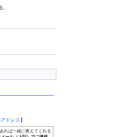
る。
ルアドレス
】
あれば一緒に教えてくれる
はメール（上記）でご連絡