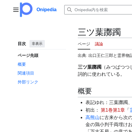
コ
ン
Onipedia
メインメニュー
テ
ン
ツ
三ツ葉躑躅
に
ス
目次
非表示
ページ
議論
キ
ッ
ページ先頭
出典: 出口王仁三郎と霊界物語
プ
概要
三ツ葉躑躅
（みつばつつ
関連項目
詞的に使われている。
外部リンク
概要
表記ゆれ：三葉躑躅
初出：
第1巻第1章
「
高熊山
に古来から次
金の鶏小判千両埋け
「万古不易」の意で