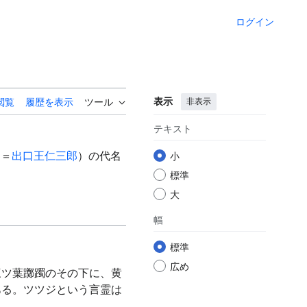
ログイン
表示
非表示
閲覧
履歴を表示
ツール
テキスト
郎＝
出口王仁三郎
）の代名
小
標準
大
幅
標準
広め
三ツ葉躑躅のその下に、黄
ある。ツツジという言霊は