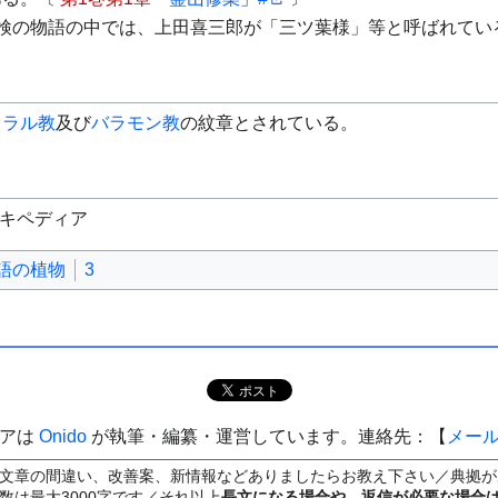
検の物語の中では、上田喜三郎が「三ツ葉様」等と呼ばれてい
ウラル教
及び
バラモン教
の紋章とされている。
ィキペディア
語の植物
3
ィアは
Onido
が執筆・編纂・運営しています。連絡先：【
メー
文章の間違い、改善案、新情報などありましたらお教え下さい／典拠が
数は最大3000字です／それ以上
長文になる場合や、返信が必要な場合