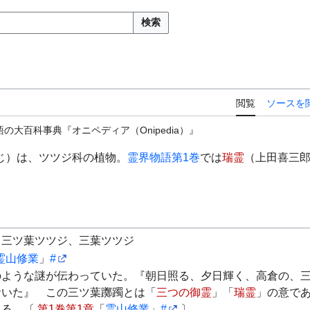
検索
閲覧
ソースを
の大百科事典『オニペディア（Onipedia）』
じ）は、ツツジ科の植物。
霊界物語
第1巻
では
瑞霊
（上田喜三
、三ツ葉ツツジ、三葉ツツジ
霊山修業
」
#
のような謎が伝わっていた。『朝日照る、夕日輝く、高倉の、
おいた』 この三ツ葉躑躅とは「
三つの御霊
」「
瑞霊
」の意で
ある。〔
第1巻第1章
「
霊山修業
」
#
〕