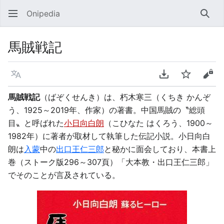
Onipedia
検索
馬賊戦記
言語
PDFをダウンロ
ウォッチ
ソー
馬賊戦記
（ばぞくせんき）は、朽木寒三（くちき かんぞ
う、1925～2019年、作家）の著書。中国馬賊の〝総頭
目〟と呼ばれた
小日向白朗
（こひなた はくろう、1900～
1982年）に著者が取材して執筆した伝記小説。小日向白
朗は
入蒙
中の
出口王仁三郎
と秘かに面会しており、本書上
巻（ストーク版296～307頁）「大本教・出口王仁三郎」
でそのことが言及されている。