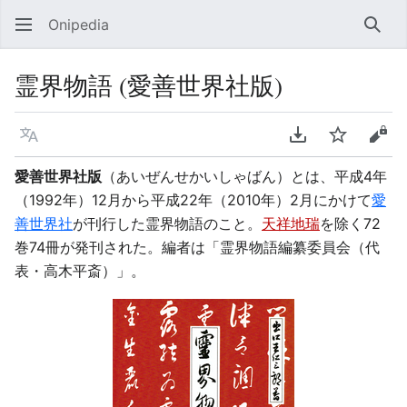
Onipedia
検索
霊界物語 (愛善世界社版)
言語
PDFをダウンロ
ウォッチ
ソー
愛善世界社版
（あいぜんせかいしゃばん）とは、平成4年
（1992年）12月から平成22年（2010年）2月にかけて
愛
善世界社
が刊行した霊界物語のこと。
天祥地瑞
を除く72
巻74冊が発刊された。編者は「霊界物語編纂委員会（代
表・高木平斎）」。