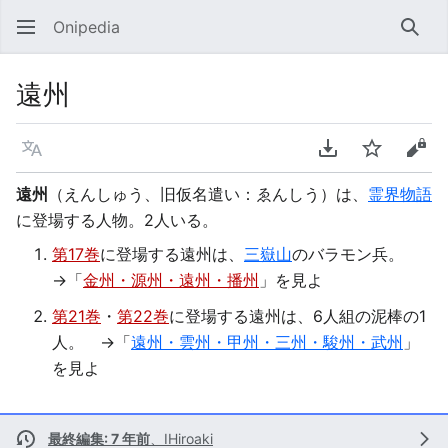
Onipedia
検索
遠州
言語
PDFをダウンロ
ウォッチ
ソー
遠州
（えんしゅう、旧仮名遣い：ゑんしう）は、
霊界物語
に登場する人物。2人いる。
第17巻
に登場する遠州は、
三嶽山
のバラモン兵。
→「
金州・源州・遠州・播州
」を見よ
第21巻
・
第22巻
に登場する遠州は、6人組の泥棒の1
人。 →「
遠州・雲州・甲州・三州・駿州・武州
」
を見よ
最終編集: 7 年前
、
IHiroaki