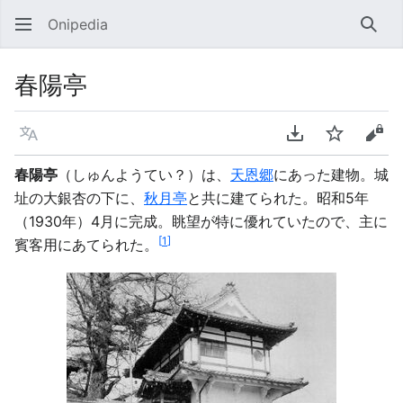
Onipedia
検索
春陽亭
言語
PDFをダウンロ
ウォッチ
ソー
春陽亭
（しゅんようてい？）は、
天恩郷
にあった建物。城
址の大銀杏の下に、
秋月亭
と共に建てられた。昭和5年
（1930年）4月に完成。眺望が特に優れていたので、主に
[
1
]
賓客用にあてられた。