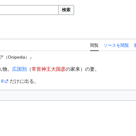
検索
閲覧
ソースを閲覧
Onipedia）』
人物。
広国別
（
常世神王大国彦
の家来）の妻。
」
#
だけに出る。