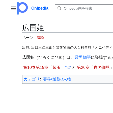
コ
ン
Onipedia
メインメニュー
テ
ン
ツ
広国姫
に
ス
ページ
議論
キ
ッ
出典: 出口王仁三郎と霊界物語の大百科事典『オニペディア（
プ
広国姫
（ひろくにひめ）は、
霊界物語
に登場する
第10巻第19章
「
替玉
」
#
と
第26章
「
貴の御児
カテゴリ
:
霊界物語の人物