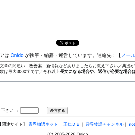
ィアは
Onido
が執筆・編纂・運営しています。連絡先：【
メー
文章の間違い、改善案、新情報などありましたらお教え下さい／典拠が
数は最大3000字です／それ以上
長文になる場合や、返信が必要な場合
下さい →
【関連サイト】
霊界物語ネット
｜
王仁ＤＢ
｜
霊界物語チャンネル
｜
no
(C) 2005-2026 Onido