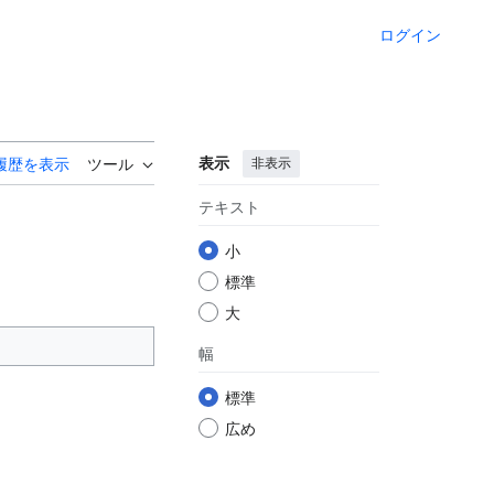
ログイン
表示
非表示
履歴を表示
ツール
テキスト
小
標準
大
幅
標準
広め