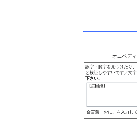
オニペデ
誤字・脱字を見つけたり、
と検証しやすいです／文字
下さい
。
合言葉「おに」を入力して