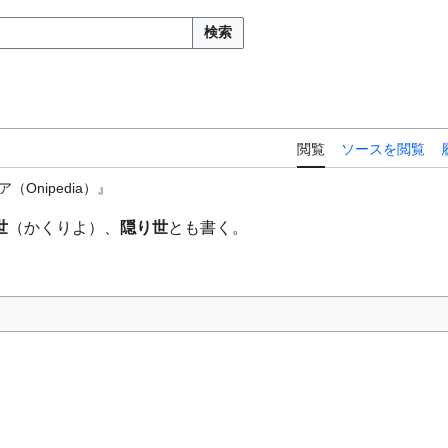
検索
閲覧
ソースを閲覧
Onipedia）』
世
（かくりよ）、
隠り世
とも書く。