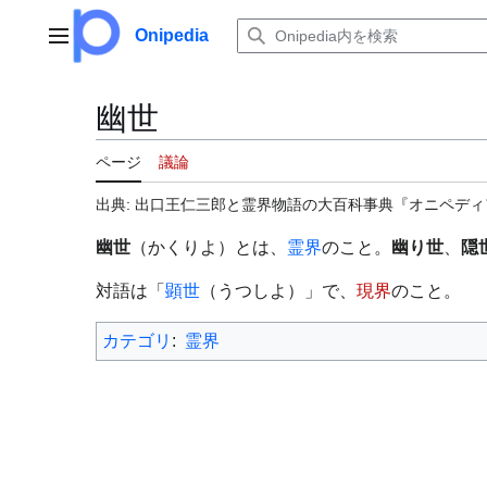
コ
ン
Onipedia
メインメニュー
テ
ン
ツ
幽世
に
ス
ページ
議論
キ
ッ
出典: 出口王仁三郎と霊界物語の大百科事典『オニペディア（
プ
幽世
（かくりよ）とは、
霊界
のこと。
幽り世
、
隠
対語は「
顕世
（うつしよ）」で、
現界
のこと。
カテゴリ
:
霊界