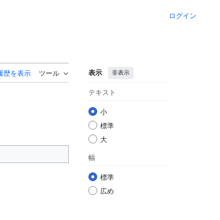
ログイン
表示
非表示
履歴を表示
ツール
テキスト
小
標準
大
幅
標準
広め