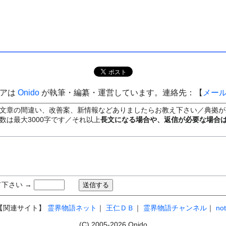
ィアは
Onido
が執筆・編纂・運営しています。連絡先：【
メー
文章の間違い、改善案、新情報などありましたらお教え下さい／典拠が
数は最大3000字です／それ以上
長文になる場合や、返信が必要な場合
下さい →
【関連サイト】
霊界物語ネット
｜
王仁ＤＢ
｜
霊界物語チャンネル
｜
no
(C) 2005-2026 Onido