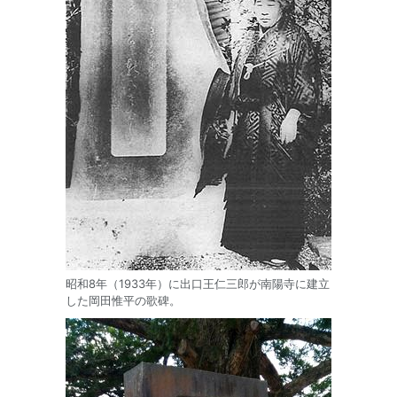
昭和8年（1933年）に出口王仁三郎が南陽寺に建立
した岡田惟平の歌碑。