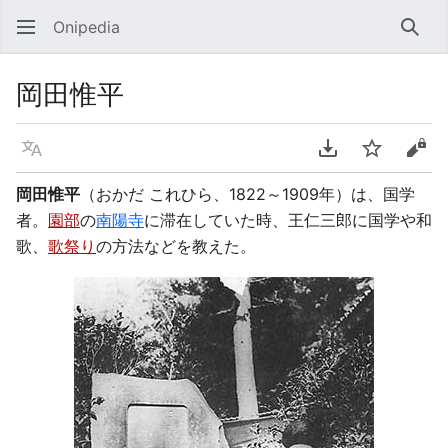
Onipedia
検索
岡田惟平
言語
PDFをダウンロ
ウォッチ
ソー
岡田惟平
（おかだ これひら、1822～1909年）は、国学
者。
園部
の
南陽寺
に滞在していた時、王仁三郎に国学や和
歌、
歌祭り
の方法などを教えた。