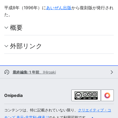
平成8年（1996年）に
あいぜん出版
から復刻版が発行され
た。
概要
外部リンク
最終編集: 1 年前
、
IHiroaki
Onipedia
コンテンツは、特に記載されていない限り、
クリエイティブ・コ
モンズ 表示-非営利-継承
のもとで利用可能です。