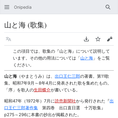
Onipedia
検索
山と海 (歌集)
言語
PDFをダウンロ
ウォッチ
ソー
この項目では、歌集の『山と海』について説明して
います。その他の用法については「
山と海
」をご覧
ください。
山と海
（やまとうみ）は、
出口王仁三郎
の著書。第11歌
集。昭和7年9月～8年4月に発表された歌を集めたもの。
「序」を歌人の
生田蝶介
が書いている。
昭和47年（1972年）7月に
読売新聞社
から発行された『
出
口王仁三郎著作集
第四巻 出口直日選 十万歌集』
p275～296に本書の抄出が掲載された。