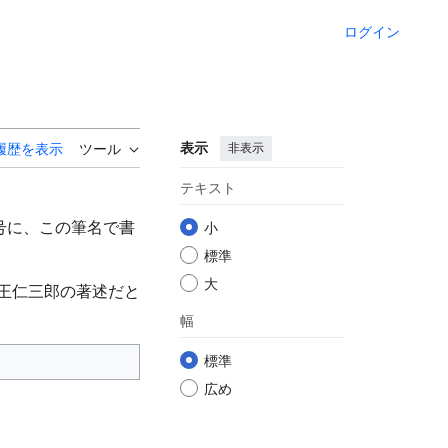
ログイン
表示
非表示
履歴を表示
ツール
テキスト
行号に、この筆名で書
小
標準
大
が王仁三郎の著述だと
幅
標準
広め