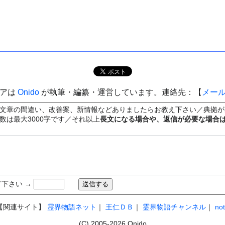
ィアは
Onido
が執筆・編纂・運営しています。連絡先：【
メー
文章の間違い、改善案、新情報などありましたらお教え下さい／典拠が
数は最大3000字です／それ以上
長文になる場合や、返信が必要な場合
下さい →
【関連サイト】
霊界物語ネット
｜
王仁ＤＢ
｜
霊界物語チャンネル
｜
no
(C) 2005-2026 Onido