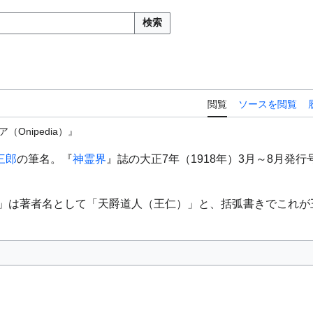
検索
閲覧
ソースを閲覧
Onipedia）』
三郎
の筆名。『
神霊界
』誌の大正7年（1918年）3月～8月発
）」は著者名として「天爵道人（王仁）」と、括弧書きでこれ