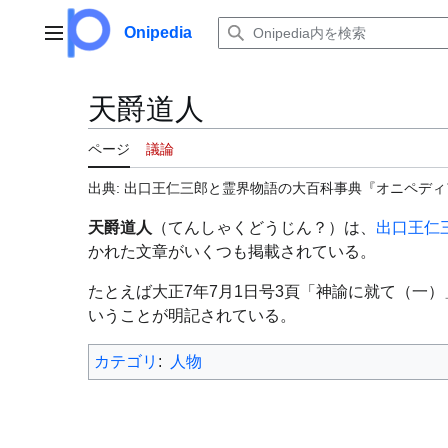
コ
ン
Onipedia
メインメニュー
テ
ン
ツ
天爵道人
に
ス
ページ
議論
キ
ッ
出典: 出口王仁三郎と霊界物語の大百科事典『オニペディア（
プ
天爵道人
（てんしゃくどうじん？）は、
出口王仁
かれた文章がいくつも掲載されている。
たとえば大正7年7月1日号3頁「神諭に就て（一
いうことが明記されている。
カテゴリ
:
人物