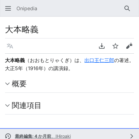
Onipedia
検索
大本略義
言語
PDFをダウンロ
ウォッチ
ソー
大本略義
（おおもとりゃくぎ）は、
出口王仁三郎
の著述。
大正5年（1916年）の講演録。
概要
関連項目
最終編集: 4 か月前
、
IHiroaki