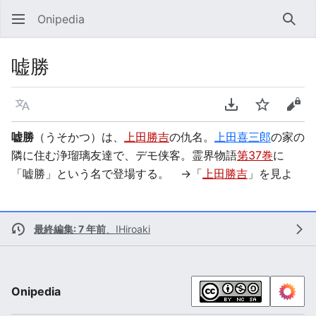
Onipedia
検索
嘘勝
言語
PDFをダウンロ
ウォッチ
ソー
嘘勝
（うそかつ）は、
上田勝吉
の仇名。
上田喜三郎
の家の
隣に住む浄瑠璃友達で、デモ侠客。霊界物語
第37巻
に
「嘘勝」という名で登場する。 →「
上田勝吉
」を見よ
最終編集: 7 年前
、
IHiroaki
Onipedia