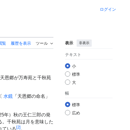
ログイン
表示
非表示
閲覧
履歴を表示
ツール
テキスト
小
標準
天恩郷が万寿苑と千秋苑
大
幅
〔
水鏡
「天恩郷の命名」
標準
広め
925年）秋の王仁三郎の発
る。千秋苑は月を意味した
[
2
]
れている
。