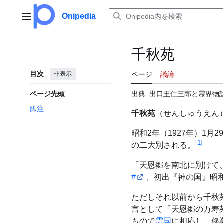
コ
ン
Onipedia
メインメニュー
テ
ン
ツ
千秋苑
に
ス
目次
非表示
ページ
議論
キ
ッ
ページ先頭
出典: 出口王仁三郎と霊界物語
プ
脚注
千秋苑
（せんしゅうえん
昭和2年（1927年）1月2
[
1
]
の二大別される。
「天恩郷を南北に別けて
#
、初出『神の国』昭和
ただしそれ以前から千秋
言として「天恩郷の万寿
もので
霊国
に相応し、修