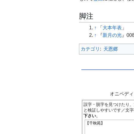
脚注
↑
「
大本年表
」
↑
『
新月の光
』0
カテゴリ
:
天恩郷
オニペデ
誤字・脱字を見つけたり、
と検証しやすいです／文字
下さい
。