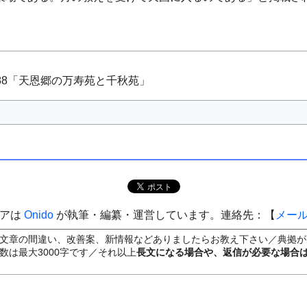
088「天恩郷の万寿苑と千秋苑」
ィアは
Onido
が執筆・編纂・運営しています。連絡先：【
メー
文章の間違い、改善案、新情報などありましたらお教え下さい／典拠が
数は最大3000字です／それ以上
長文になる場合や、返信が必要な場合