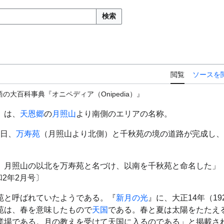
検索
閲覧
ソースを
の大百科事典『オニペディア（Onipedia）』
）は、
天恩郷
の
月照山
より南側のエリアの名称。
9日、
万寿苑
（月照山より北側）と千秋苑の境の道路が完成し、
、月照山の以北を万寿苑と名づけ、以南を千秋苑と命名した」
2年2月号〕
苑と呼ばれていたようである。『
新月の光
』に、大正14年（1
苑は、春を意味したもので
天国
である。春と夏は太陽をたたえ
業場である。月の教えを受けて天国に入るのである」と掲載さ