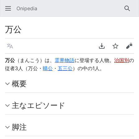
Onipedia
検索
万公
言語
PDFをダウンロ
ウォッチ
ソー
万公
（まんこう）は、
霊界物語
に登場する人物。
治国別
の
従者3人（万公・
晴公
・
五三公
）の中の1人。
概要
主なエピソード
脚注