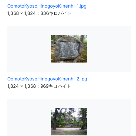
OomotoKyosoHinogoyoKinenhi-1.jpg
1,368 × 1,824；836キロバイト
OomotoKyosoHinogoyoKinenhi-2.jpg
1,824 × 1,368；969キロバイト