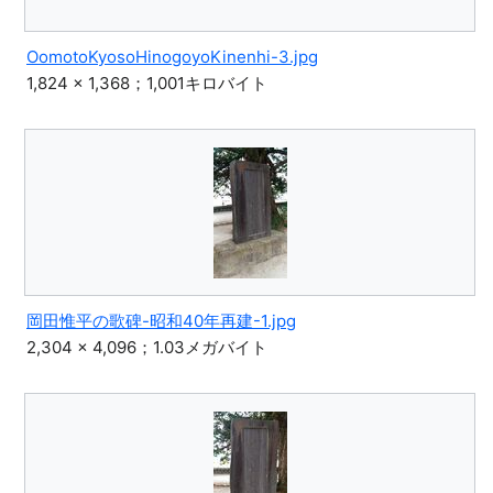
OomotoKyosoHinogoyoKinenhi-3.jpg
1,824 × 1,368；1,001キロバイト
岡田惟平の歌碑-昭和40年再建-1.jpg
2,304 × 4,096；1.03メガバイト