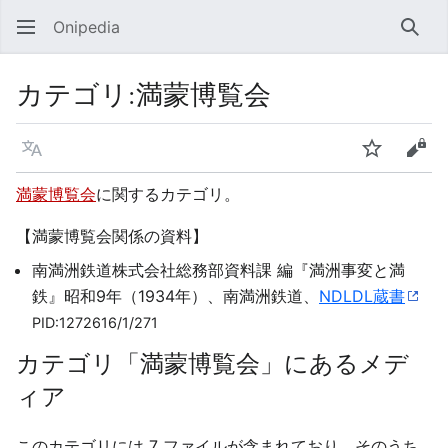
Onipedia
検索
カテゴリ
:
満蒙博覧会
言語
ウォッチ
ソー
満蒙博覧会
に関するカテゴリ。
【満蒙博覧会関係の資料】
南満洲鉄道株式会社総務部資料課 編『満洲事変と満
鉄』昭和9年（1934年）、南満洲鉄道、
NDLDL蔵書
PID:1272616/1/271
カテゴリ「満蒙博覧会」にあるメデ
ィア
このカテゴリには 7 ファイルが含まれており、そのうち