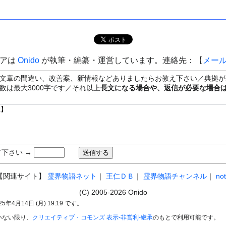
ィアは
Onido
が執筆・編纂・運営しています。連絡先：【
メー
文章の間違い、改善案、新情報などありましたらお教え下さい／典拠が
数は最大3000字です／それ以上
長文になる場合や、返信が必要な場合
下さい →
【関連サイト】
霊界物語ネット
｜
王仁ＤＢ
｜
霊界物語チャンネル
｜
no
(C) 2005-2026 Onido
4月14日 (月) 19:19 です。
いない限り、
クリエイティブ・コモンズ 表示-非営利-継承
のもとで利用可能です。