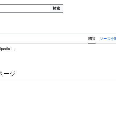
検索
閲覧
ソースを
edia）』
ページ