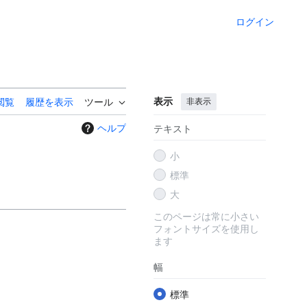
ログイン
表示
非表示
閲覧
履歴を表示
ツール
ヘルプ
テキスト
小
標準
大
このページは常に小さい
フォントサイズを使用し
ます
幅
標準