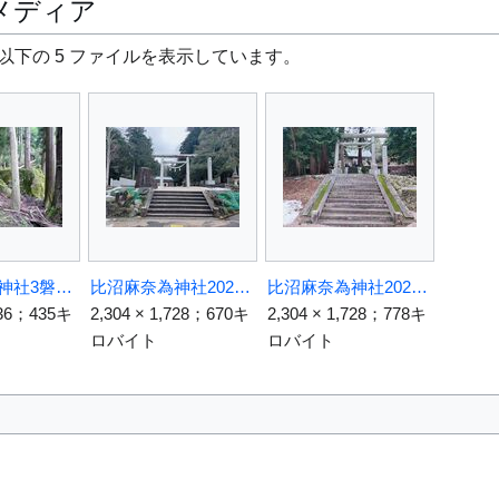
メディア
以下の 5 ファイルを表示しています。
比沼麻奈為神社3磐座.jpg
比沼麻奈為神社2024-1.jpg
比沼麻奈為神社2024-2.jpg
,536；435キ
2,304 × 1,728；670キ
2,304 × 1,728；778キ
ロバイト
ロバイト