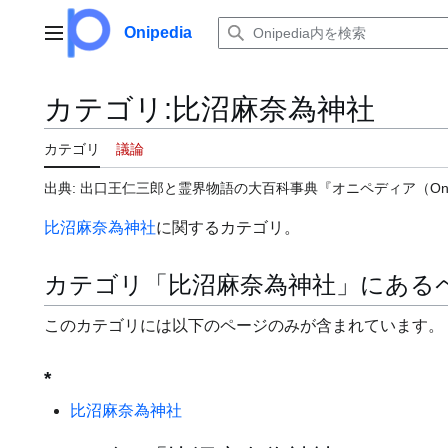
コ
ン
Onipedia
メインメニュー
テ
ン
ツ
カテゴリ
:
比沼麻奈為神社
に
ス
カテゴリ
議論
キ
ッ
出典: 出口王仁三郎と霊界物語の大百科事典『オニペディア（Onip
プ
比沼麻奈為神社
に関するカテゴリ。
カテゴリ「比沼麻奈為神社」にある
このカテゴリには以下のページのみが含まれています。
*
比沼麻奈為神社