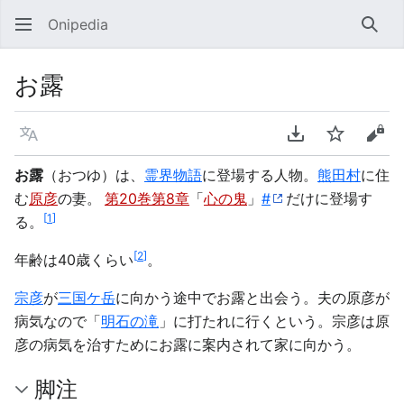
Onipedia
検索
お露
言語
PDFをダウンロ
ウォッチ
ソー
お露
（おつゆ）は、
霊界物語
に登場する人物。
熊田村
に住
む
原彦
の妻。
第20巻第8章
「
心の鬼
」
#
だけに登場す
[
1
]
る。
[
2
]
年齢は40歳くらい
。
宗彦
が
三国ケ岳
に向かう途中でお露と出会う。夫の原彦が
病気なので「
明石の滝
」に打たれに行くという。宗彦は原
彦の病気を治すためにお露に案内されて家に向かう。
脚注