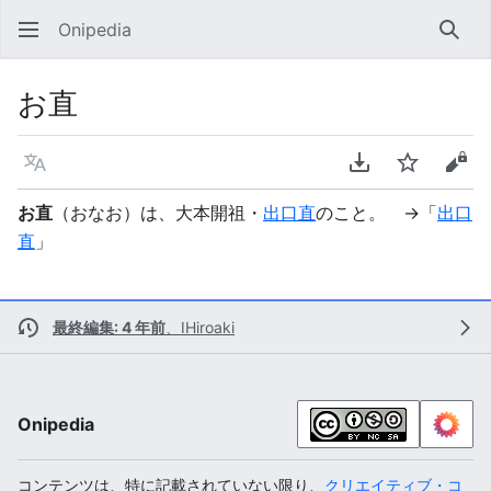
Onipedia
検索
お直
言語
PDFをダウンロ
ウォッチ
ソー
お直
（おなお）は、大本開祖・
出口直
のこと。 →「
出口
直
」
最終編集: 4 年前
、
IHiroaki
Onipedia
コンテンツは、特に記載されていない限り、
クリエイティブ・コ