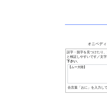
オニペデ
誤字・脱字を見つけたり、
と検証しやすいです／文字
下さい
。
合言葉「おに」を入力して