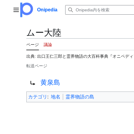
コ
ン
Onipedia
メインメニュー
テ
ン
ツ
ムー大陸
に
ス
ページ
議論
キ
ッ
出典: 出口王仁三郎と霊界物語の大百科事典『オニペディア（
プ
転送ページ
転送先:
黄泉島
カテゴリ
:
地名
霊界物語の島