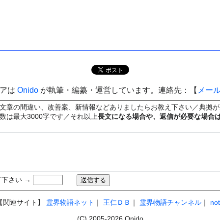
ィアは
Onido
が執筆・編纂・運営しています。連絡先：【
メー
文章の間違い、改善案、新情報などありましたらお教え下さい／典拠が
数は最大3000字です／それ以上
長文になる場合や、返信が必要な場合
下さい →
【関連サイト】
霊界物語ネット
｜
王仁ＤＢ
｜
霊界物語チャンネル
｜
no
(C) 2005-2026 Onido