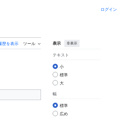
ログイン
表示
非表示
履歴を表示
ツール
テキスト
小
標準
大
幅
標準
広め