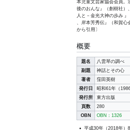
本児童文芸家協会会員。
後のおんな』（創樹社）、
人と－金光大神の歩み 』
、岸本芳秀伝』（和賀心
から引用〕
概要
題名
八雲琴の調べ
副題
神話とその心
著者
窪田英樹
発行日
昭和61年（198
発行所
東方出版
頁数
280
OBN
OBN：1326
平成30年（2018年