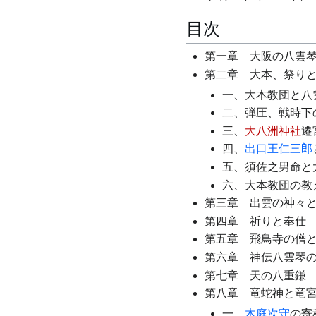
目次
第一章 大阪の八雲
第二章 大本、祭り
一、大本教団と八
二、弾圧、戦時下
三、
大八洲神社
遷
四、
出口王仁三郎
五、須佐之男命と
六、大本教団の教
第三章 出雲の神々
第四章 祈りと奉仕
第五章 飛鳥寺の僧
第六章 神伝八雲琴
第七章 天の八重鎌
第八章 竜蛇神と竜
一、
木庭次守
の寄