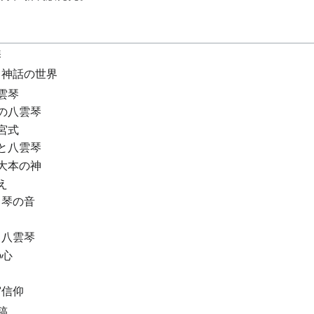
琴
と神話の世界
雲琴
の八雲琴
宮式
と八雲琴
大本の神
え
と琴の音
と八雲琴
の心
宮信仰
稿