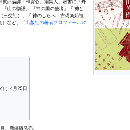
宗教評論誌『和賀心』編集人。著書に『丹
『山の物語』 『神の国の使者』『 神と
（三交社）、『 神のしらべ－吉備楽始祖
会）など。〔
出版社の著者プロフィール
6年）4月25日
）8月、新装版発売。