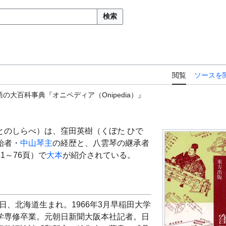
検索
閲覧
ソースを
の大百科事典『オニペディア（Onipedia）』
とのしらべ）は、窪田英樹（くぼた ひで
始者・
中山琴主
の経歴と、八雲琴の継承者
1～76頁）で
大本
が紹介されている。
2日、北海道生まれ。1966年3月早稲田大学
学専修卒業。元朝日新聞大阪本社記者。日