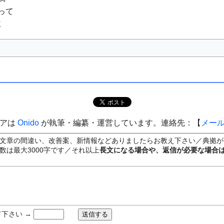
って
主
ィアは
Onido
が執筆・編纂・運営しています。連絡先：【
メー
文章の間違い、改善案、新情報などありましたらお教え下さい／典拠が
数は最大3000字です／それ以上
長文になる場合や、返信が必要な場合
下さい →