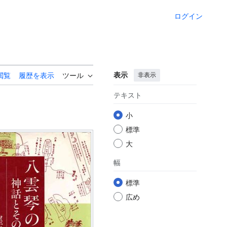
ログイン
表示
非表示
閲覧
履歴を表示
ツール
テキスト
小
標準
大
幅
標準
広め