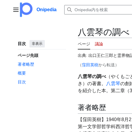
コ
ン
Onipedia
メインメニュー
テ
ン
ツ
八雲琴の調べ
に
ス
目次
非表示
ページ
議論
キ
ッ
ページ先頭
出典: 出口王仁三郎と霊界物語
プ
著者略歴
（
窪田英樹
から転送）
概要
八雲琴の調べ
（やくもご
目次
き）の著書。
八雲琴
の創
を紹介した本。第二章（3
著者略歴
【窪田英樹】1940年8月
第一文学部哲学科西洋哲